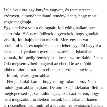
Lula évek óta egy kutyára vágyott, és rettenetesen,
szörnyen, elmondhatatlanul reménykedett, hogy most
végre megkapja.
Egy akadálya volt a dolognak: Joli eddig hallani sem
akart róla. Hiába esküdöztek a gyerekek, hogy gondját
viselik, Joli hajthatatlan maradt. Mert egy kutyát
sétáltatni kell, és napközben sem lehet egyedül hagyni a
lakásban. Ilyenkor a gyerekek az oviban, iskolában
vannak, Joli pedig fényképeket készít szerte Babindában.
Oda mégsem viheti magával az ebet! De az utóbbi
időben mintha már nem ellenkezett volna annyira…
– Mami, tekerj gyorsabban!
– Nyugi, Lula! Látod, hogy csurog rólam a víz. Nem
tudok gyorsabban hajtani. De ami az ajándékodat illeti, a
meglepetésed igazán különleges, ezért azt kérem, hogy
ne a megszokott őrületben essünk be a lakásba, hanem
síri csendben osonjunk fel a lépcsőn, és óvatosan, halkan