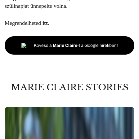
szülinapját ünnepelte volna.
Megrendelheted
itt
.
Kövesd a
Marie Claire
-t a Google hírekben!
MARIE CLAIRE STORIES