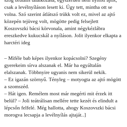
csak a levélnyíláson lesett ki. Úgy tett, mintha ott se
volna. Szó szerint átlátszó trükk volt ez, mivel az ajtó
közepén tejüveg volt, mögötte pedig felsejlett
Koszovszki bácsi körvonala, amint négykézlábra
ereszkedve kukucskál a nyíláson. Jolit ilyenkor elkapta a
harctéri ideg
– Miféle bab képes ilyenkor kopácsolni? Szegény
gyerekeim sírva alszanak el. Már ha egyáltalán
elalszanak. Többnyire ugyanis nem sikerül nekik.
– Ez igazán szörnyű. Tényleg – motyogta az ajtó mögött
a szomszéd.
– Hát igen. Remélem most már megérti mit érzek itt
belül? – Joli teátrálisan mellére tette kezét és elindult a
lépcsőn felfelé. Még hallotta, ahogy Koszovszki bácsi
morogva lecsapja a levélnyílás ajtaját..]