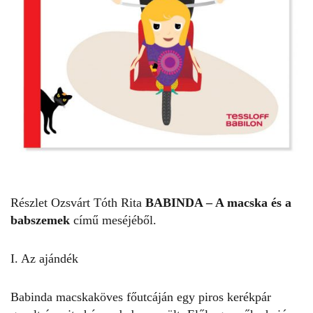
Részlet Ozsvárt Tóth Rita
BABINDA – A macska és a
babszemek
című meséjéből.
I. Az ajándék
Babinda macskaköves főutcáján egy piros kerékpár