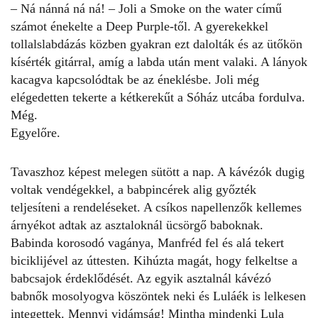
– Ná nánná ná ná! – Joli a Smoke on the water című
számot énekelte a Deep Purple-től. A gyerekekkel
tollalslabdázás közben gyakran ezt dalolták és az ütőkön
kísérték gitárral, amíg a labda után ment valaki. A lányok
kacagva kapcsolódtak be az éneklésbe. Joli még
elégedetten tekerte a kétkerekűt a Sóház utcába fordulva.
Még.
Egyelőre.
Tavaszhoz képest melegen sütött a nap. A kávézók dugig
voltak vendégekkel, a babpincérek alig győzték
teljesíteni a rendeléseket. A csíkos napellenzők kellemes
árnyékot adtak az asztaloknál ücsörgő baboknak.
Babinda korosodó vagánya, Manfréd fel és alá tekert
biciklijével az úttesten. Kihúzta magát, hogy felkeltse a
babcsajok érdeklődését. Az egyik asztalnál kávézó
babnők mosolyogva köszöntek neki és Luláék is lelkesen
integettek. Mennyi vidámság! Mintha mindenki Lula