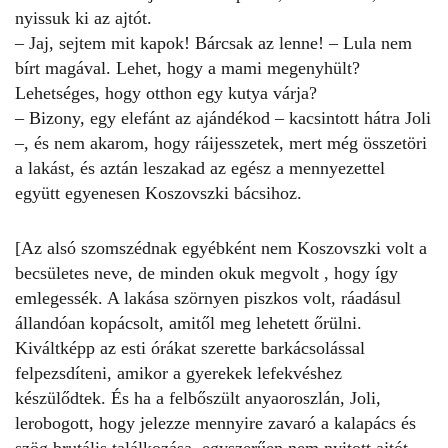
nyissuk ki az ajtót.
– Jaj, sejtem mit kapok! Bárcsak az lenne! – Lula nem
bírt magával. Lehet, hogy a mami megenyhült?
Lehetséges, hogy otthon egy kutya várja?
– Bizony, egy elefánt az ajándékod – kacsintott hátra Joli
–, és nem akarom, hogy ráijesszetek, mert még összetöri
a lakást, és aztán leszakad az egész a mennyezettel
együtt egyenesen Koszovszki bácsihoz.
[Az alsó szomszédnak egyébként nem Koszovszki volt a
becsületes neve, de minden okuk megvolt , hogy így
emlegessék. A lakása szörnyen piszkos volt, ráadásul
állandóan kopácsolt, amitől meg lehetett őrülni.
Kiváltképp az esti órákat szerette barkácsolással
felpezsdíteni, amikor a gyerekek lefekvéshez
készülődtek. És ha a felbőszült anyaoroszlán, Joli,
lerobogott, hogy jelezze mennyire zavaró a kalapács és
szög brutális találkozása, egyszerűen nem nyitott ajtót,