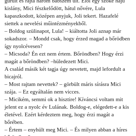
gurult és rajta három babszem ült. Elől egy szőke hajú
kislány, Mici fészkelődött, hátul nővére, Lula
kapaszkodott, középen anyjuk, Joli tekert. Hazafelé
siettek a nevelési műintézményekből.
– Boldog szülinapot, Lula! – kiáltotta Joli aznap már
sokadszor. – Mondd csak, hogy érzed magad a bőrödben
így nyolcévesen?
– Micsoda? Én ezt nem értem. Bőröndben? Hogy érzi
magát a bőröndben? –hüledezett Mici.
A család másik két tagja úgy nevetett, majd lefordult a
bicajról.
– Most rajtam nevettek? – görbült máris sírásra Mici
szája. – Ez egyáltalán nem vicces.
– Micikém, semmi ok a hisztire! Kíváncsi voltam mit
jelent ez a nyolc év Lulának. Boldog-e, elégedett-e a kis
életével. Ezért kérdeztem meg, hogy érzi magát a
bőrében.
– Értem – enyhült meg Mici. – És milyen abban a híres