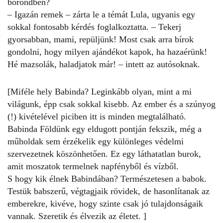
bőröndben?
– Igazán remek – zárta le a témát Lula, ugyanis egy
sokkal fontosabb kérdés foglalkoztatta. – Tekerj
gyorsabban, mami, repüljünk! Most csak arra bírok
gondolni, hogy milyen ajándékot kapok, ha hazaérünk!
Hé mazsolák, haladjatok már! – intett az autósoknak.
[Miféle hely Babinda? Leginkább olyan, mint a mi
világunk, épp csak sokkal kisebb. Az ember és a szúnyog
(!) kivételével piciben itt is minden megtalálható.
Babinda Földünk egy eldugott pontján fekszik, még a
műholdak sem érzékelik egy különleges védelmi
szervezetnek köszönhetően. Ez egy láthatatlan burok,
amit moszatok termelnek napfényből és vízből.
S hogy kik élnek Babindában? Természetesen a babok.
Testük babszerű, végtagjaik rövidek, de hasonlítanak az
emberekre, kivéve, hogy szinte csak jó tulajdonságaik
vannak. Szeretik és élvezik az életet. ]