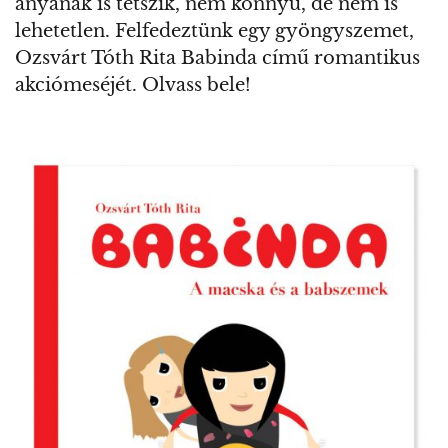
anyának is tetszik, nem könnyű, de nem is
lehetetlen. Felfedeztünk egy gyöngyszemet,
Ozsvárt Tóth Rita Babinda című romantikus
akciómeséjét. Olvass bele!