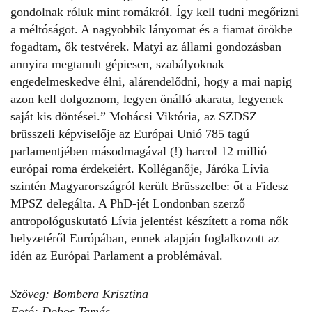
gondolnak róluk mint romákról. Így kell tudni megőrizni
a méltóságot. A nagyobbik lányomat és a fiamat örökbe
fogadtam, ők testvérek. Matyi az állami gondozásban
annyira megtanult gépiesen, szabályoknak
engedelmeskedve élni, alárendelődni, hogy a mai napig
azon kell dolgoznom, legyen önálló akarata, legyenek
saját kis döntései.” Mohácsi Viktória, az SZDSZ
brüsszeli képviselője az Európai Unió 785 tagú
parlamentjében másodmagával (!) harcol 12 millió
európai roma érdekeiért. Kolléganője, Járóka Lívia
szintén Magyarországról került Brüsszelbe: őt a Fidesz–
MPSZ delegálta. A PhD-jét Londonban szerző
antropológuskutató Lívia jelentést készített a roma nők
helyzetéről Európában, ennek alapján foglalkozott az
idén az Európai Parlament a problémával.
Szöveg: Bombera Krisztina
Fotó: Dobos Tamás