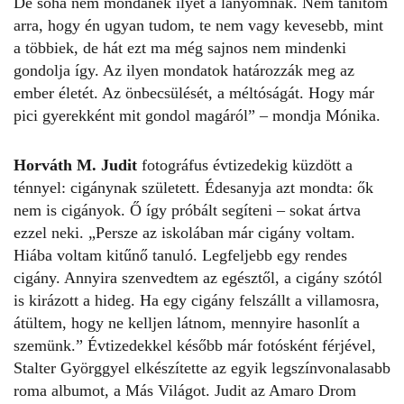
De soha nem mondanék ilyet a lányomnak. Nem tanítom
arra, hogy én ugyan tudom, te nem vagy kevesebb, mint
a többiek, de hát ezt ma még sajnos nem mindenki
gondolja így. Az ilyen mondatok határozzák meg az
ember életét. Az önbecsülését, a méltóságát. Hogy már
pici gyerekként mit gondol magáról” – mondja Mónika.
Horváth M. Judit
fotográfus évtizedekig küzdött a
ténnyel: cigánynak született. Édesanyja azt mondta: ők
nem is cigányok. Ő így próbált segíteni – sokat ártva
ezzel neki. „Persze az iskolában már cigány voltam.
Hiába voltam kitűnő tanuló. Legfeljebb egy rendes
cigány. Annyira szenvedtem az egésztől, a cigány szótól
is kirázott a hideg. Ha egy cigány felszállt a villamosra,
átültem, hogy ne kelljen látnom, mennyire hasonlít a
szemünk.” Évtizedekkel később már fotósként férjével,
Stalter Györggyel elkészítette az egyik legszínvonalasabb
roma albumot, a Más Világot. Judit az Amaro Drom