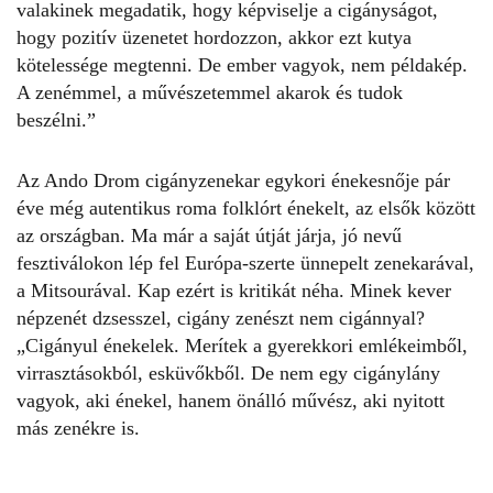
valakinek megadatik, hogy képviselje a cigányságot,
hogy pozitív üzenetet hordozzon, akkor ezt kutya
kötelessége megtenni. De ember vagyok, nem példakép.
A zenémmel, a művészetemmel akarok és tudok
beszélni.”
Az Ando Drom cigányzenekar egykori énekesnője pár
éve még autentikus roma folklórt énekelt, az elsők között
az országban. Ma már a saját útját járja, jó nevű
fesztiválokon lép fel Európa-szerte ünnepelt zenekarával,
a Mitsourával. Kap ezért is kritikát néha. Minek kever
népzenét dzsesszel, cigány zenészt nem cigánnyal?
„Cigányul énekelek. Merítek a gyerekkori emlékeimből,
virrasztásokból, esküvőkből. De nem egy cigánylány
vagyok, aki énekel, hanem önálló művész, aki nyitott
más zenékre is.