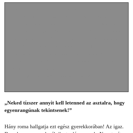
40 százalékos a munkanélküliség a roma lakosság körében, de az ország keleti
felében a 90 százalékot is meghaladja – olvasható az ENSZ munkaügyi
szervezetének munkájában. Magyarországon a rendszerváltás utáni privatizáció
során a romákat bocsátották el elsőként nagy tömegekben. 1971-ben a munkaképes
romák 85 százaléka dolgozott, 1993-ban már kevesebb mint 30 százalékuknak volt
munkája. (A nem romáknak ekkor 64 százaléka dolgozott!) Ekkor ingott meg a
cigány családok megélhetése, korábbi lakáshiteleiket nem tudták fizetni, sorra
vesztették el az otthonaikat. A régi roma foglalkozások piaca megszűnt, csak a
muzsikus mesterség éli – így-úgy – a reneszánszát.
Forrás: Európai Összehasonlító Kisebbségkutatások Iroda
„Neked tízszer annyit kell letenned az asztalra, hogy
egyenrangúnak tekintsenek!”
Hány roma hallgatja ezt egész gyerekkorában! Az igaz.