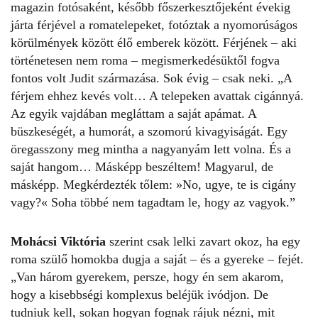
magazin fotósaként, később főszerkesztőjeként évekig
járta férjével a romatelepeket, fotóztak a nyomorúságos
körülmények között élő emberek között. Férjének – aki
történetesen nem roma – megismerkedésüktől fogva
fontos volt Judit származása. Sok évig – csak neki. „A
férjem ehhez kevés volt… A telepeken avattak cigánnyá.
Az egyik vajdában megláttam a saját apámat. A
büszkeségét, a humorát, a szomorú kivagyiságát. Egy
öregasszony meg mintha a nagyanyám lett volna. És a
saját hangom… Másképp beszéltem! Magyarul, de
másképp. Megkérdezték tőlem: »No, ugye, te is cigány
vagy?« Soha többé nem tagadtam le, hogy az vagyok.”
Mohácsi Viktória
szerint csak lelki zavart okoz, ha egy
roma szülő homokba dugja a saját – és a gyereke – fejét.
„Van három gyerekem, persze, hogy én sem akarom,
hogy a kisebbségi komplexus beléjük ivódjon. De
tudniuk kell, sokan hogyan fognak rájuk nézni, mit