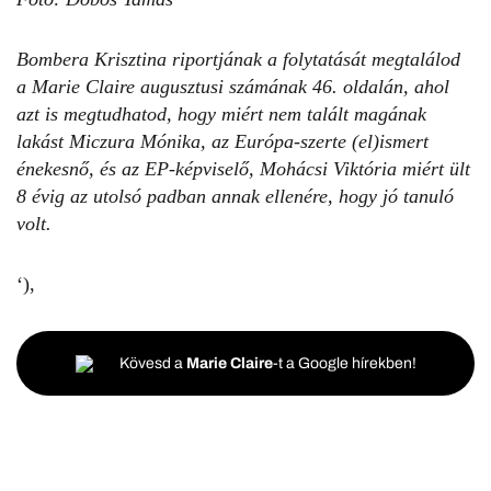
Bombera Krisztina riportjának a folytatását megtalálod
a Marie Claire augusztusi számának 46. oldalán, ahol
azt is megtudhatod, hogy miért nem talált magának
lakást Miczura Mónika, az Európa-szerte (el)ismert
énekesnő, és az EP-képviselő, Mohácsi Viktória miért ült
8 évig az utolsó padban annak ellenére, hogy jó tanuló
volt.
‘),
Kövesd a
Marie Claire
-t a Google hírekben!