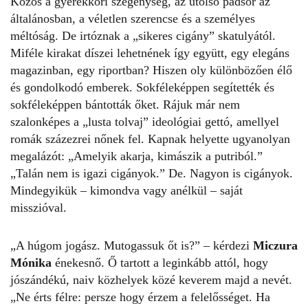
Közös a gyerekkori szegénység, az utolsó padsor az
általánosban, a véletlen szerencse és a személyes
méltóság. De irtóznak a „sikeres cigány” skatulyától.
Miféle kirakat díszei lehetnének így együtt, egy elegáns
magazinban, egy riportban? Hiszen oly különbözően élő
és gondolkodó emberek. Sokféleképpen segítették és
sokféleképpen bántották őket. Rájuk már nem
szalonképes a „lusta tolvaj” ideológiai gettó, amellyel
romák százezrei nőnek fel. Kapnak helyette ugyanolyan
megalázót: „Amelyik akarja, kimászik a putriból.”
„Talán nem is igazi cigányok.” De. Nagyon is cigányok.
Mindegyikük – kimondva vagy anélkül – saját
misszióval.
„A húgom jogász. Mutogassuk őt is?” – kérdezi
Miczura
Mónika
énekesnő. Ő tartott a leginkább attól, hogy
jószándékú, naiv közhelyek közé keverem majd a nevét.
„Ne érts félre: persze hogy érzem a felelősséget. Ha