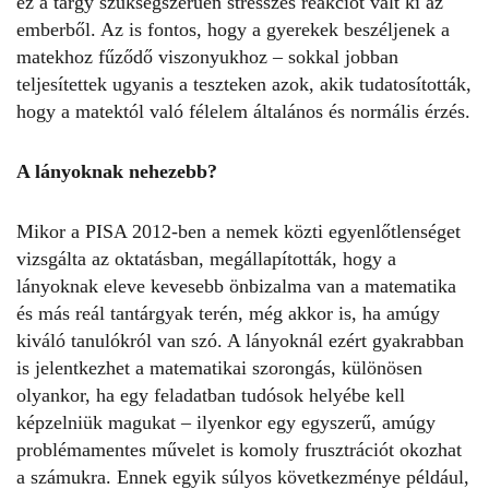
ez a tárgy szükségszerűen stresszes reakciót vált ki az
emberből. Az is fontos, hogy a gyerekek beszéljenek a
matekhoz fűződő viszonyukhoz – sokkal jobban
teljesítettek ugyanis a teszteken azok, akik tudatosították,
hogy a matektól való félelem általános és normális érzés.
A lányoknak nehezebb?
Mikor a PISA 2012-ben a nemek közti egyenlőtlenséget
vizsgálta az oktatásban, megállapították, hogy a
lányoknak eleve kevesebb önbizalma van a matematika
és más reál tantárgyak terén, még akkor is, ha amúgy
kiváló tanulókról van szó. A lányoknál ezért gyakrabban
is jelentkezhet a matematikai szorongás, különösen
olyankor, ha egy feladatban tudósok helyébe kell
képzelniük magukat – ilyenkor egy egyszerű, amúgy
problémamentes művelet is komoly frusztrációt okozhat
a számukra. Ennek egyik súlyos következménye például,