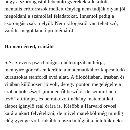
hogy a szorongástól lebénuló gyerekek a lekötött
mentális erőforrások mellett tényleg nem tudják olyan jól
megoldani a számolási feladatokat. Innentől pedig a
szorongás csak mélyül. Nem kifogásról van tehát szó,
valódi, megoldandó problémáról.
Ha nem érted, csináld
S.S. Stevens pszichológus önéletrajzában leírja,
mennyire görcsösen kerülte a matematikához kapcsolódó
kurzusokat stanfordi évei alatt. A filozófiában, írásban és
vitában különösen jó volt, de egy ponton megelégelte a
szabadbölcsészet „mindenről beszélő, de semmit nem
tevő” attitűdjét, és beiratkozott néhány matematikai
alapot igénylő reál órára is. Később a Harvard orvosi
karára akart felvételizni, de mivel matekból még mindig
elég gyenge volt, inkább a pszichológiát ajánlották neki.