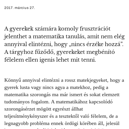
2017. március 27.
A gyerekek számára komoly frusztrációt
jelenthet a matematika tanulás, amit nem elég
annyival elintézni, hogy „nincs érzéke hozzá”.
A tárgyhoz fűződő, gyerekeket megbénító
félelem ellen igenis lehet mit tenni.
Könnyű annyival elintézni a rossz matekjegyeket, hogy a
gyerek lusta vagy nincs agya a matekhoz, pedig a
matematika szorongás ma már ismert és sokat elemzett
tudományos fogalom. A matematikához kapcsolódó
szorongásérzet mögött egyrészt állhat
teljesítménykényszer és a tesztektől való félelem, de a
legnagyobb probléma ennek ördögi körében áll, jelesül