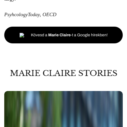
PsyhcologyToday
,
OECD
Kövesd a
Marie Claire
-t a Google hírekben!
MARIE CLAIRE STORIES