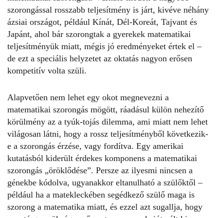
szorongással rosszabb teljesítmény is járt, kivéve néhány
ázsiai országot, például Kínát, Dél-Koreát, Tajvant és
Japánt, ahol bár szorongtak a gyerekek matematikai
teljesítményük miatt, mégis jó eredményeket értek el –
de ezt a speciális helyzetet az oktatás nagyon erősen
kompetitív volta szüli.
Alapvetően nem lehet egy okot megnevezni a
matematikai szorongás mögött, ráadásul külön nehezítő
körülmény az a tyúk-tojás dilemma, ami miatt nem lehet
világosan látni, hogy a rossz teljesítményből következik-
e a szorongás érzése, vagy fordítva. Egy amerikai
kutatásból kiderült érdekes komponens a matematikai
szorongás „öröklődése”. Persze az ilyesmi nincsen a
génekbe kódolva, ugyanakkor eltanulható a szülőktől –
például ha a matekleckében segédkező szülő maga is
szorong a matematika miatt, és ezzel azt sugallja, hogy