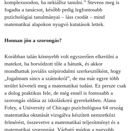
komplexusodon, ha nekiállsz tanulni.” Stevens meg is
fogadta a tanácsot, később pedig legfontosabb
pszichológiai tanulmányai – láss csodát – mind
matematikai alapokon nyugvó kutatások lettek.
Honnan jön a szorongás?
Korábban talán könnyebb volt egyszerűen elkerülni a
matekot, ha borsódzott tőle a hátunk, és akkor
mondhattuk joviális szépirodalmi szerkesztőként, hogy
„fogalmam sincs a számokról”, de ma már egyre több
terület követeli meg a matematikai tudást. Ez persze csak
a dolog praktikus fele, de még ennél is fontosabb a
szorongás oldása az iskoláskorú gyerekekben. Alana
Foley, a University of Chicago pszichológusa 64 ország
matematika oktatását vizsgálva készített nemzetközi
felmérést, összevetve a matematikai teljesítményt és a
matematikai szorongást. Várható módon a nagyobb