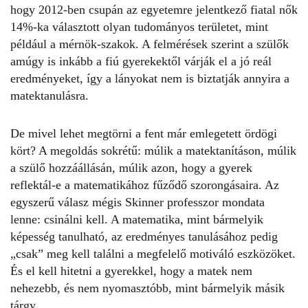
hogy 2012-ben csupán az egyetemre jelentkező fiatal nők
14%-ka választott olyan tudományos területet, mint
például a mérnök-szakok. A felmérések szerint a szülők
amúgy is inkább a fiú gyerekektől várják el a jó reál
eredményeket, így a lányokat nem is biztatják annyira a
matektanulásra.
De mivel lehet megtörni a fent már emlegetett ördögi
kört? A megoldás sokrétű: múlik a matektanításon, múlik
a szülő hozzáállásán, múlik azon, hogy a gyerek
reflektál-e a matematikához fűződő szorongásaira. Az
egyszerű válasz mégis Skinner professzor mondata
lenne: csinálni kell. A matematika, mint bármelyik
képesség tanulható, az eredményes tanulásához pedig
„csak” meg kell találni a megfelelő motiváló eszközöket.
És el kell hitetni a gyerekkel, hogy a matek nem
nehezebb, és nem nyomasztóbb, mint bármelyik másik
tárgy.