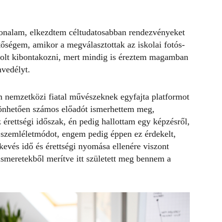
vonalam, elkezdtem céltudatosabban rendezvényeket
tőségem, amikor a megválasztottak az iskolai fotós-
volt kibontakozni, mert mindig is éreztem magamban
nvedélyt.
m nemzetközi fiatal művészeknek egyfajta platformot
zönhetően számos előadót ismerhettem meg,
 érettségi időszak, én pedig hallottam egy képzésről,
 szemléletmódot, engem pedig éppen ez érdekelt,
evés idő és érettségi nyomása ellenére viszont
 ismeretekből merítve itt született meg bennem a