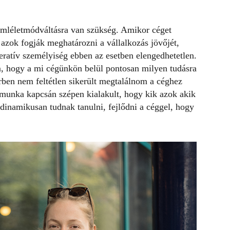
zemléletmódváltásra van szükség. Amikor céget
, azok fogják meghatározni a vállalkozás jövőjét,
eratív személyiség ebben az esetben elengedhetetlen.
m, hogy a mi cégünkön belül pontosan milyen tudásra
rben nem feltétlen sikerült megtalálnom a céghez
 munka kapcsán szépen kialakult, hogy kik azok akik
 dinamikusan tudnak tanulni, fejlődni a céggel, hogy