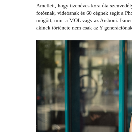
Amellett, hogy tizenéves kora óta szenvedé
fotósnak, videósnak és 60 cégnek segít a
Ph
mögött, mint a MOL vagy az Arsboni. Ismerjé
akinek története nem csak az
Y generációna