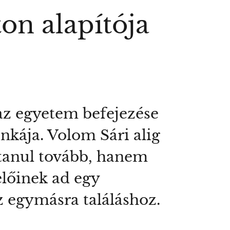
on alapítója
az egyetem befejezése
unkája. Volom Sári alig
m tanul tovább, hanem
előinek ad egy
 egymásra találáshoz.