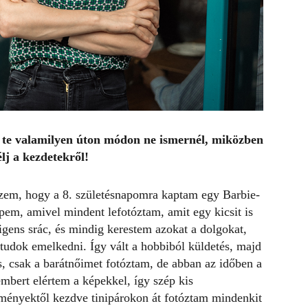
t te valamilyen úton módon ne ismernél, miközben
élj a kezdetekről!
zem, hogy a 8. születésnapomra kaptam egy Barbie-
pem, amivel mindent lefotóztam, amit egy kicsit is
igens srác, és mindig kerestem azokat a dolgokat,
tudok emelkedni. Így vált a hobbiból küldetés, majd
, csak a barátnőimet fotóztam, de abban az időben a
mbert elértem a képekkel, így szép kis
eményektől kezdve tinipárokon át fotóztam mindenkit