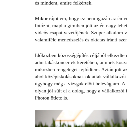
és mindent, amire felkértek.
Mikor rájöttem, hogy ez nem igazán az én 
fotózni, majd a gimiben jött az én nagy lehe
videós csapat vezetőjének. Szuper alkalom 
valamiféle menedzselés és oktatás iránti sze
Időközben közösségépítés céljából elkezdte
adni lakáskoncertek keretében, aminek kös
miközben rengeteget fejlődtem. Aztán jött az
ahol középiskolásoknak oktattak vállalkozói
úgyhogy még a vizsgák előtt belevágtam. A k
olyan jól sült el a dolog, hogy a vállalkozói
Photon ötlete is.