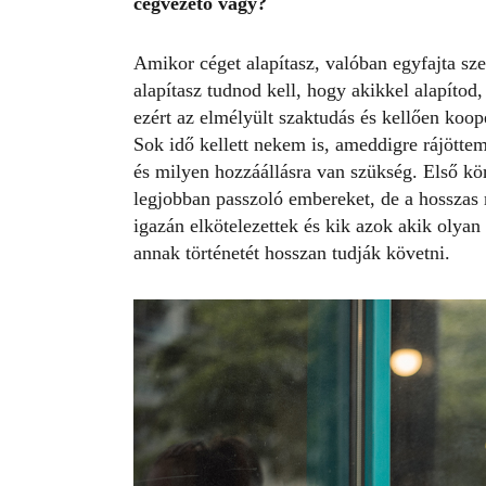
cégvezető vagy?
Amikor céget alapítasz, valóban egyfajta s
alapítasz tudnod kell, hogy akikkel alapítod
ezért az elmélyült szaktudás és kellően koop
Sok idő kellett nekem is, ameddigre rájötte
és milyen hozzáállásra van szükség. Első kö
legjobban passzoló embereket, de a hosszas
igazán elkötelezettek és kik azok akik olyan
annak történetét hosszan tudják követni.