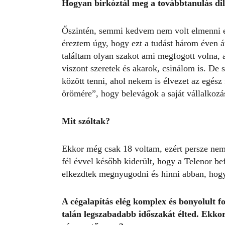
Hogyan birkóztál meg a továbbtanulás d
Őszintén, semmi kedvem nem volt elmenni e
éreztem úgy, hogy ezt a tudást három éven
találtam olyan szakot ami megfogott volna, a
viszont szeretek és akarok, csinálom is. De
között tenni, ahol nekem is élvezet az egész
örömére”, hogy belevágok a saját vállalko
Mit szóltak?
Ekkor még csak 18 voltam, ezért persze nem 
fél évvel később kiderült, hogy a Telenor be
elkezdtek megnyugodni és hinni abban, hog
A cégalapítás elég komplex és bonyolult f
talán legszabadabb időszakát élted. Ekko