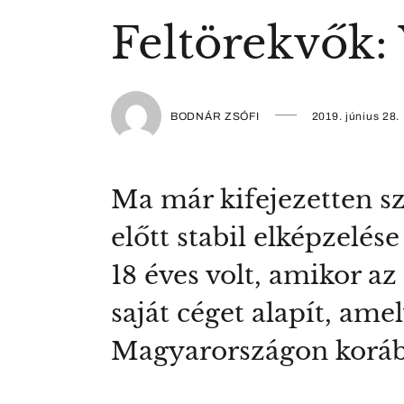
Feltörekvők: 
BODNÁR ZSÓFI
2019. június 28.
Ma már kifejezetten s
előtt stabil elképzelés
18 éves volt, amikor a
saját céget alapít, am
Magyarországon korább