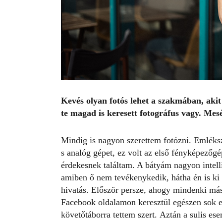
Kevés olyan fotós lehet a szakmában, aki
te magad is keresett fotográfus vagy. Mes
Mindig is nagyon szerettem fotózni. Emléks
s analóg gépet, ez volt az első fényképezőgé
érdekesnek találtam. A bátyám nagyon intell
amiben ő nem tevékenykedik, hátha én is ki 
hivatás. Először persze, ahogy mindenki más
Facebook oldalamon keresztül egészen sok e
követőtáborra tettem szert.
Aztán a sulis es