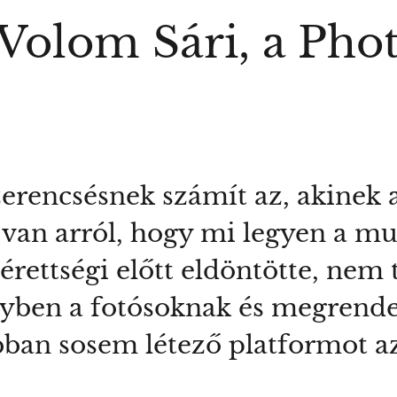
Volom Sári, a Phot
zerencsésnek számít az, akinek 
e van arról, hogy mi legyen a m
z érettségi előtt eldöntötte, ne
elyben a fotósoknak és megrend
an sosem létező platformot az