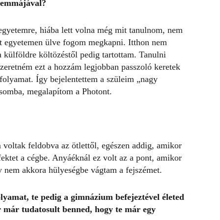
ilemmájával?
gyetemre, hiába lett volna még mit tanulnom, nem
 át egyetemen ülve fogom megkapni.
Itthon nem
 külföldre költözéstől pedig tartottam. Tanulni
 szeretném ezt a hozzám legjobban passzoló keretek
 folyamat.
Így bejelentettem a szüleim „nagy
zásomba, megalapítom a Photont.
voltak feldobva az ötlettől, egészen addig, amikor
fektet a cégbe. Anyáéknál ez volt az a pont, amikor
y nem akkora hülyeségbe vágtam a fejszémet.
olyamat, te pedig a gimnázium befejeztével életed
r már tudatosult benned, hogy te már egy