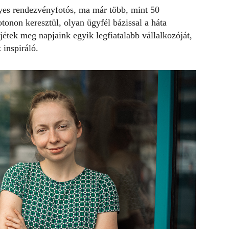
lyes rendezvényfotós, ma már több, mint 50
otonon
keresztül, olyan ügyfél bázissal a háta
tek meg napjaink egyik legfiatalabb vállalkozóját,
k
inspiráló.