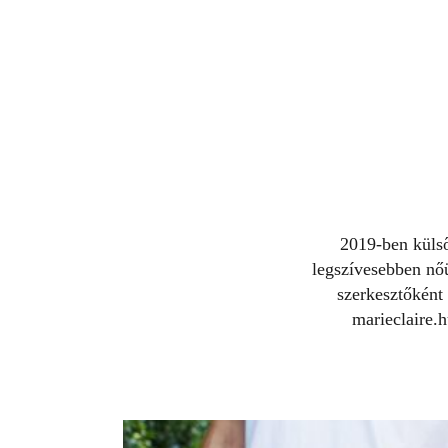
2019-ben külső
legszívesebben nőü
szerkesztőként
marieclaire.h