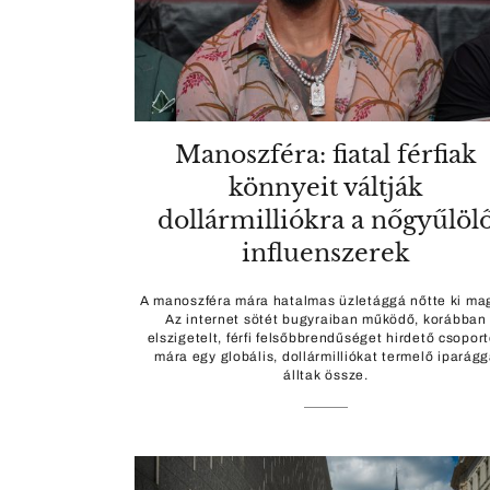
Manoszféra: fiatal férfiak
könnyeit váltják
dollármilliókra a nőgyűlöl
influenszerek
A manoszféra mára hatalmas üzletággá nőtte ki ma
Az internet sötét bugyraiban működő, korábban
elszigetelt, férfi felsőbbrendűséget hirdető csopor
mára egy globális, dollármilliókat termelő iparág
álltak össze.