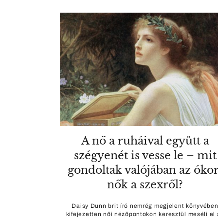
A nő a ruháival együtt a
szégyenét is vesse le – mit
gondoltak valójában az ókor
nők a szexről?
Daisy Dunn brit író nemrég megjelent könyvébe
kifejezetten női nézőpontokon keresztül meséli el 