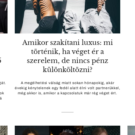
Amikor szakítani luxus: mi
történik, ha véget ér a
ő
szerelem, de nincs pénz
különköltözni?
gát.
A megélhetési válság miatt sokan hónapokig, akár
évekig kénytelenek egy fedél alatt élni volt partnerükkel,
tok
még akkor is, amikor a kapcsolatuk már rég véget ért.
gá