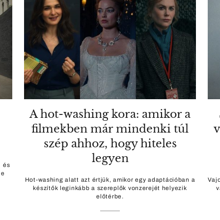
A hot-washing kora: amikor a
filmekben már mindenki túl
v
szép ahhoz, hogy hiteles
legyen
l és
le
Hot-washing alatt azt értjük, amikor egy adaptációban a
Vajo
készítők leginkább a szereplők vonzerejét helyezik
v
előtérbe.