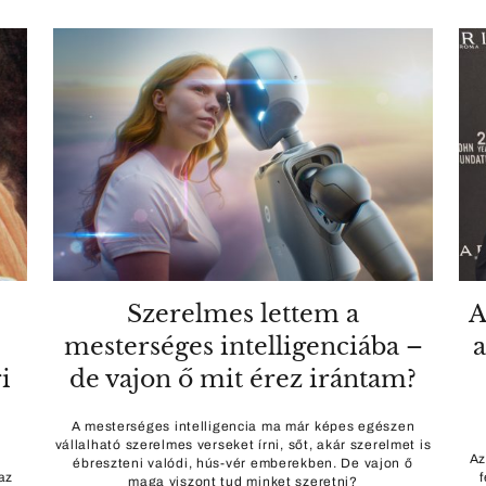
Szerelmes lettem a
A
mesterséges intelligenciába –
a
i
de vajon ő mit érez irántam?
A mesterséges intelligencia ma már képes egészen
vállalható szerelmes verseket írni, sőt, akár szerelmet is
n
Az
ébreszteni valódi, hús-vér emberekben. De vajon ő
az
maga viszont tud minket szeretni?