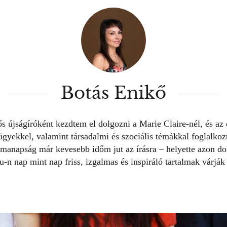
Botás Enikő
s újságíróként kezdtem el dolgozni a Marie Claire-nél, és az
gyekkel, valamint társadalmi és szociális témákkal foglalko
 manapság már kevesebb időm jut az írásra – helyette azon d
u-n nap mint nap friss, izgalmas és inspiráló tartalmak várják