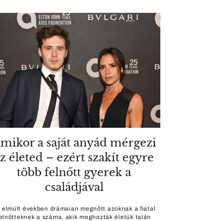
mikor a saját anyád mérgezi
z életed – ezért szakít egyre
több felnőtt gyerek a
családjával
 elmúlt években drámaian megnőtt azoknak a fiatal
felnőtteknek a száma, akik meghozták életük talán