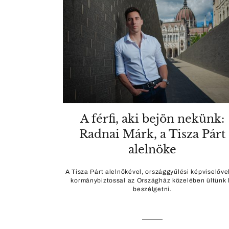
A férfi, aki bejön nekünk:
Radnai Márk, a Tisza Párt
alelnöke
A Tisza Párt alelnökével, országgyűlési képviselőve
kormánybiztossal az Országház közelében ültünk 
beszélgetni.