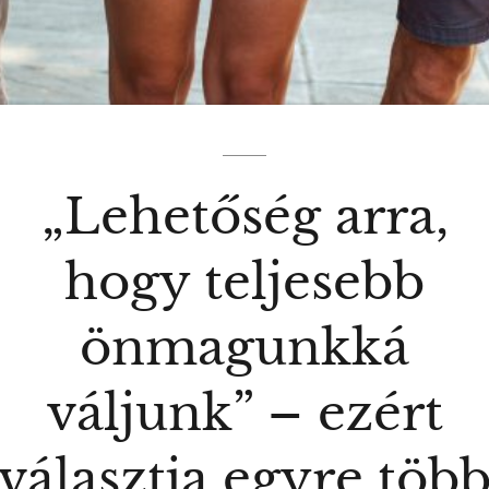
„Lehetőség arra,
hogy teljesebb
önmagunkká
váljunk” – ezért
választja egyre töb