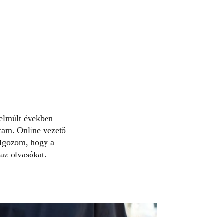
 elmúlt években
ztam. Online vezető
olgozom, hogy a
 az olvasókat.