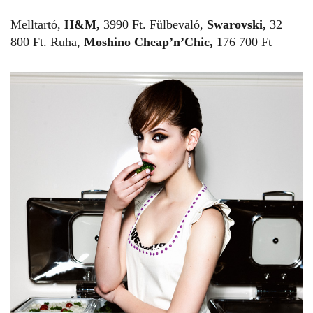
Melltartó,
H&M,
3990 Ft. Fülbevaló,
Swarovski,
32
800 Ft. Ruha,
Moshino Cheap’n’Chic,
176 700 Ft