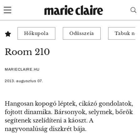
Hőkupola
Odüsszeia
Tabuk nél
Room 210
MARIECLAIRE.HU
2013. augusztus 07.
Hangosan kopogó léptek, cikázó gondolatok,
fojtott dinamika. Bársonyok, selymek, bőrök
segítenek szelídíteni a káoszt. A
nagyvonalúság diszkrét bája.