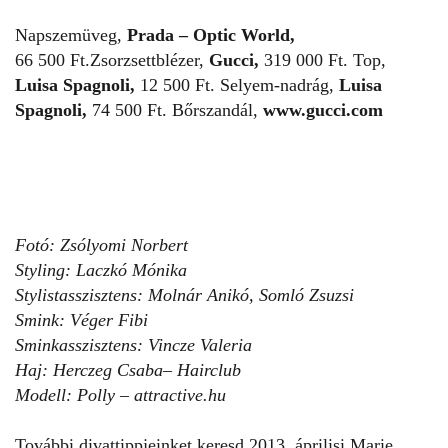
Napszemüveg,
Prada – Optic World,
66 500 Ft.Zsorzsettblézer,
Gucci,
319 000 Ft. Top,
Luisa Spagnoli,
12 500 Ft. Selyem-nadrág,
Luisa
Spagnoli,
74 500 Ft. Bőrszandál,
www.gucci.com
Fotó: Zsólyomi Norbert
Styling: Laczkó Mónika
Stylistasszisztens:
Molnár Anikó, Somló Zsuzsi
Smink:
Véger Fibi
Sminkasszisztens:
Vincze Valeria
Haj:
Herczeg Csaba– Hairclub
Modell:
Polly – attractive.hu
További divattippjeinket keresd 2013. áprilisi Marie