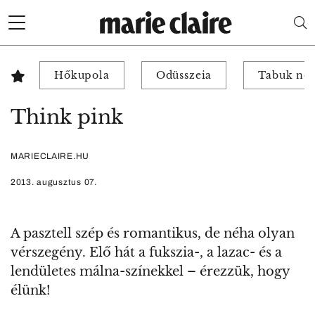
Hőkupola
Odüsszeia
Tabuk nél
Think pink
MARIECLAIRE.HU
2013. augusztus 07.
A pasztell szép és romantikus, de néha olyan
vérszegény. Elő hát a fukszia-, a lazac- és a
lendületes málna-színekkel – érezzük, hogy
élünk!