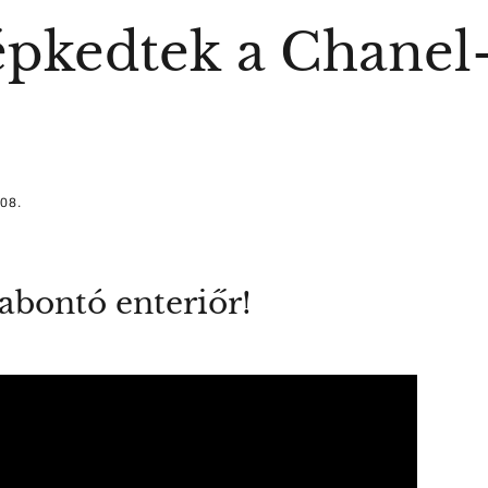
épkedtek a Chanel
 08.
abontó enteriőr!