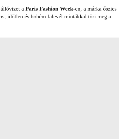
állóvizet a
Paris Fashion Week
-en, a márka őszies
áns, időtlen és bohém falevél mintákkal töri meg a