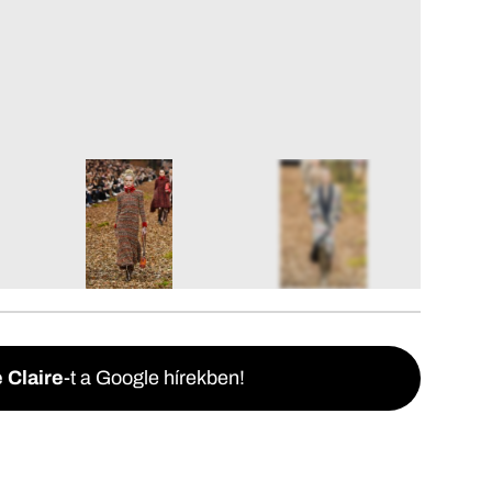
10
FOTÓ
 Claire
-t a Google hírekben!