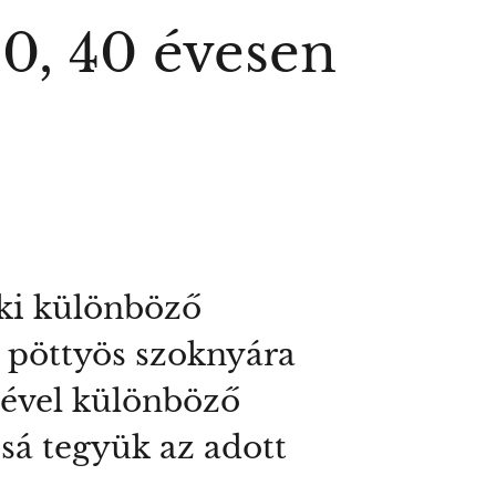
30, 40 évesen
 ki különböző
s pöttyös szoknyára
gével különböző
ssá tegyük az adott