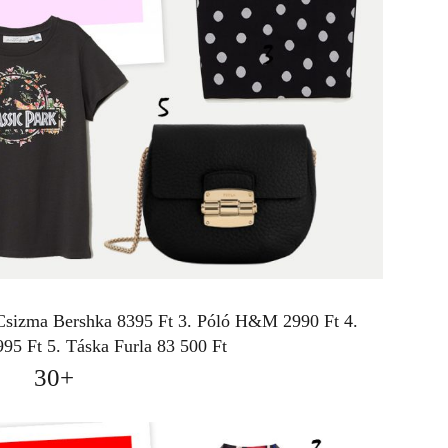
 Csizma
Bershka
8395 Ft 3. Póló
H&M
2990 Ft 4.
995 Ft 5. Táska
Furla
83 500 Ft
30+