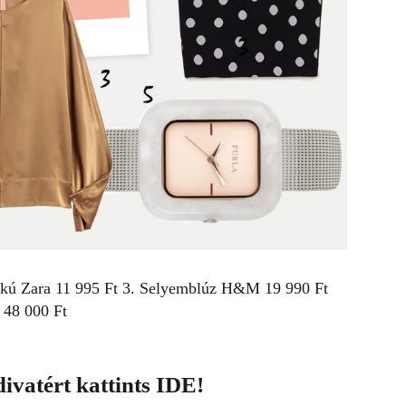
rkú
Zara
11 995 Ft 3. Selyemblúz
H&M
19 990 Ft
a
48 000 Ft
ivatért kattints
IDE
!