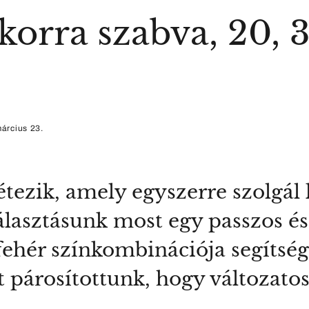
korra szabva, 20, 
árcius 23.
tezik, amely egyszerre szolgál
álasztásunk most egy passzos é
-fehér színkombinációja segítsé
at párosítottunk, hogy változato