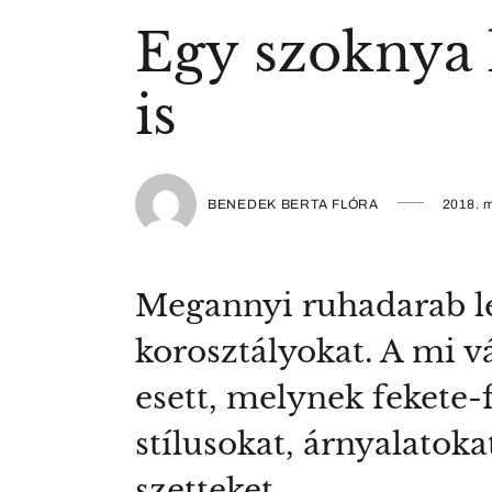
Egy szoknya 
is
BENEDEK BERTA FLÓRA
2018. m
Megannyi ruhadarab lé
korosztályokat. A mi v
esett, melynek fekete
stílusokat, árnyalatok
szetteket.