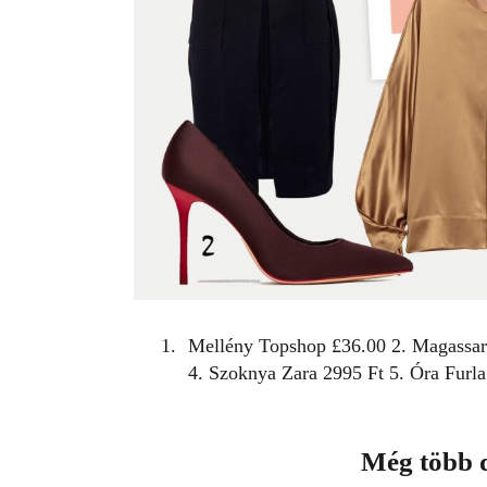
Mellény
Topshop
£36.00 2. Magassa
4. Szoknya
Zara
2995 Ft 5. Óra
Furl
Még több d