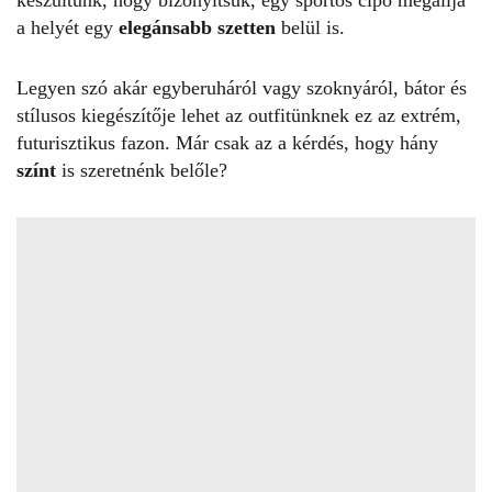
készültünk, hogy bizonyítsuk, egy sportos cipő megállja
a helyét egy
elegánsabb szetten
belül is.
Legyen szó akár egyberuháról vagy szoknyáról, bátor és
stílusos kiegészítője lehet az outfitünknek ez az extrém,
futurisztikus fazon. Már csak az a kérdés, hogy hány
színt
is szeretnénk belőle?