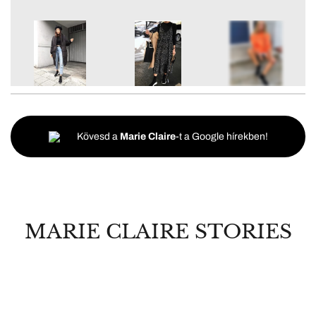
9
FOTÓ
Kövesd a
Marie Claire
-t a Google hírekben!
MARIE CLAIRE STORIES