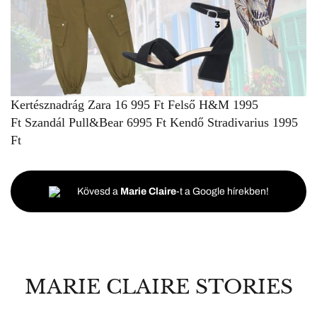
Kertésznadrág
Zara
16 995 Ft
Felső
H&M
1995
Ft
Szandál
Pull&Bear
6995 Ft
Kendő
Stradivarius
1995
Ft
Kövesd a
Marie Claire
-t a Google hírekben!
MARIE CLAIRE STORIES