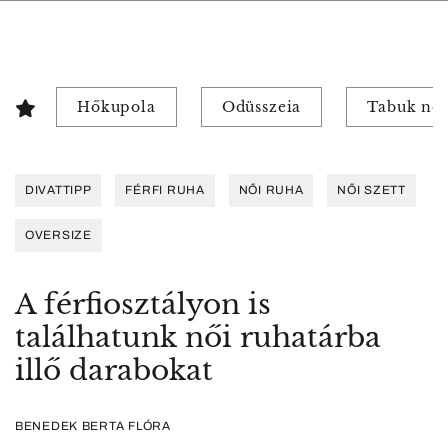
Hőkupola
Odüsszeia
Tabuk nél
DIVATTIPP
FÉRFI RUHA
NŐI RUHA
NŐI SZETT
OVERSIZE
A férfiosztályon is
találhatunk női ruhatárba
illő darabokat
BENEDEK BERTA FLÓRA