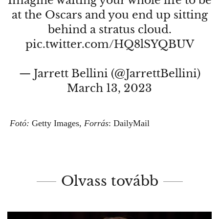
Imagine waiting your whole life to be
at the Oscars and you end up sitting
behind a stratus cloud.
pic.twitter.com/HQ8lSYQBUV
— Jarrett Bellini (@JarrettBellini)
March 13, 2023
Fotó:
Getty Images,
Forrás
:
DailyMail
Olvass tovább