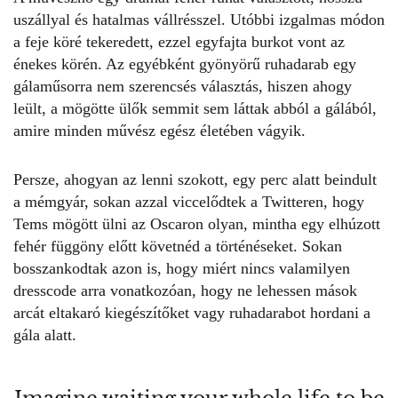
uszállyal és hatalmas vállrésszel. Utóbbi izgalmas módon
a feje köré tekeredett, ezzel egyfajta burkot vont az
énekes körén. Az egyébként gyönyörű ruhadarab egy
gálaműsorra nem szerencsés választás, hiszen ahogy
leült, a mögötte ülők semmit sem láttak abból a gálából,
amire minden művész egész életében vágyik.
Persze, ahogyan az lenni szokott, egy perc alatt beindult
a mémgyár, sokan azzal viccelődtek a Twitteren, hogy
Tems mögött ülni az Oscaron olyan, mintha egy elhúzott
fehér függöny előtt követnéd a történéseket. Sokan
bosszankodtak azon is, hogy miért nincs valamilyen
dresscode arra vonatkozóan, hogy ne lehessen mások
arcát eltakaró kiegészítőket vagy ruhadarabot hordani a
gála alatt.