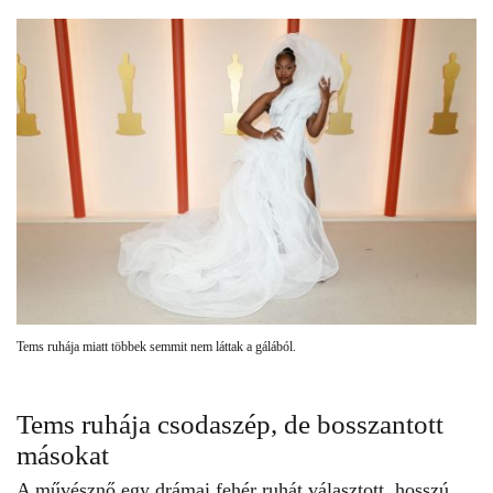
Tems ruhája miatt többek semmit nem láttak a gálából.
Tems ruhája csodaszép, de bosszantott
másokat
A művésznő egy drámai fehér ruhát választott, hosszú