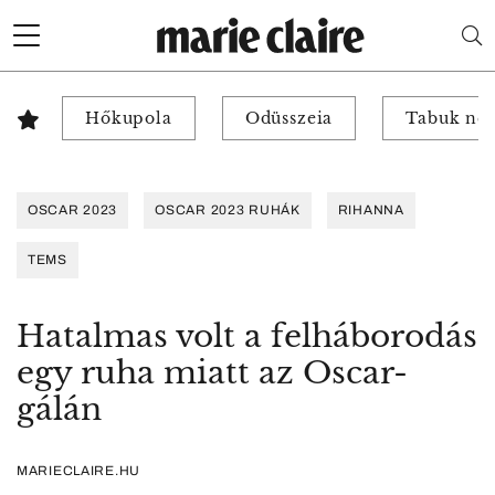
Hőkupola
Odüsszeia
Tabuk nél
OSCAR 2023
OSCAR 2023 RUHÁK
RIHANNA
TEMS
Hatalmas volt a felháborodás
egy ruha miatt az Oscar-
gálán
MARIECLAIRE.HU