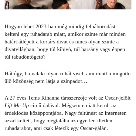
Hogyan lehet 2023-ban még mindig felháborodást
kelteni egy ruhadarab miatt, amikor szinte már minden
határt átlépett a kortárs divat és nincs olyan szinte a
divatvilágban, hogy túl
kihívó
, túl harsány vagy éppen
túl tabudöntögető?
Hát úgy, ha valaki olyan ruhát visel, ami miatt a mögötte
ülő közönség nem látja a színpadot…
A 27 éves Tems
Rihanna
társszerzője volt az Oscar-jelölt
Lift Me Up
című dalával. Mégsem emiatt került az
érdeklődés középpontjába. Nagy feltűnést az interneten
azzal keltett, hogy megtalálta az egyetlen illetlen
ruhadarabot, ami csak létezik egy Oscar-gálán.