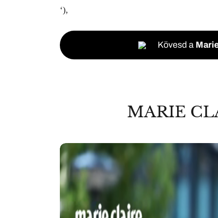
‘),
Kövesd a
Marie
MARIE CL