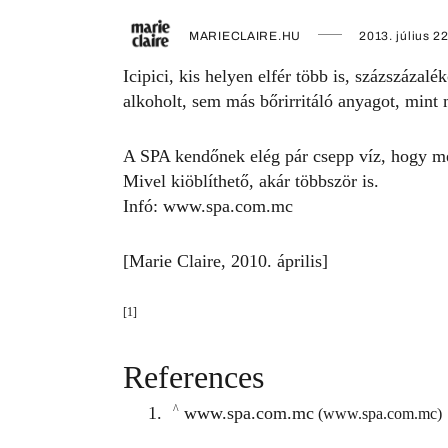
MARIECLAIRE.HU
2013. július 22
Icipici, kis helyen elfér több is, százszáz
alkoholt, sem más bőrirritáló anyagot, mint
A SPA kendőnek elég pár csepp víz, hogy me
Mivel kiöblíthető, akár többször is.
Infó:
www.spa.com.mc
[Marie Claire, 2010. április]
[1]
References
^
www.spa.com.mc
(www.spa.com.mc)