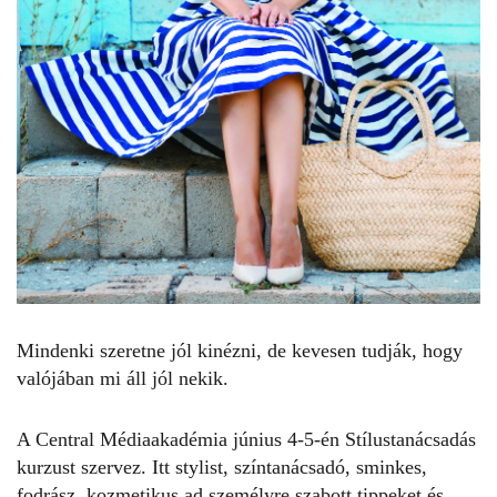
Mindenki szeretne jól kinézni, de kevesen tudják, hogy
valójában mi áll jól nekik.
A Central Médiaakadémia június 4-5-én Stílustanácsadás
kurzust szervez. Itt stylist, színtanácsadó, sminkes,
fodrász, kozmetikus ad személyre szabott tippeket és