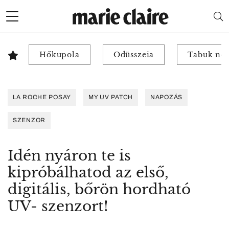
Hőkupola
Odüsszeia
Tabuk nél
LA ROCHE POSAY
MY UV PATCH
NAPOZÁS
SZENZOR
Idén nyáron te is
kipróbálhatod az első,
digitális, bőrön hordható
UV- szenzort!