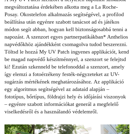
megváltoztatása érdekében alkotta meg a La Roche-
Posay. Okostelefon alkalmazás segítségével, a profilod
beállítása után egyénre szabott tanácsot ad és játékos
módon segít abban, hogyan kell biztonságosabbá tenni a
napozást. A szenzort egyes partnerpatikákban* Anthelios
napvédőkhöz ajándékként csomagolva tudod beszerezni.
Töltsd le hozzá My UV Patch ingyenes applikációt, kend
be magad napvédő készítménnyel, a szenzort se felejtsd
ki! Ezután szkenneld be telefonoddal a szenzort, amely
így elemzi a fotoérzékeny festék-négyzeteket az UV-
sugárzás mértékének meghatározásához. Az applikáció
egy algoritmus segítségével az adataid alapján –
fototípus, bőrtípus, földrajzi hely és időjárási viszonyok
– egyénre szabott információkat generál a megfelelő
viselkedésről és a használandó védelemről.