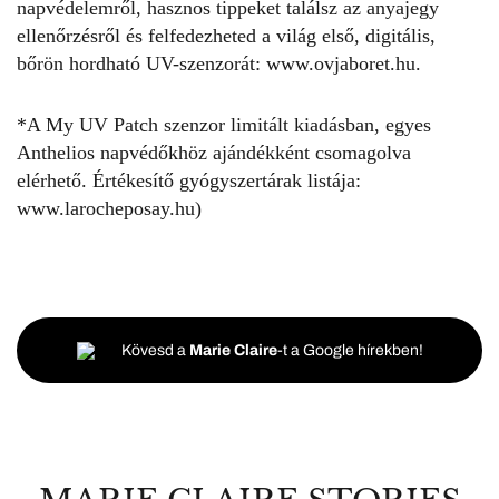
napvédelemről, hasznos tippeket találsz az anyajegy
ellenőrzésről és felfedezheted a világ első, digitális,
bőrön hordható UV-szenzorát:
www.ovjaboret.hu.
*A My UV Patch szenzor limitált kiadásban, egyes
Anthelios napvédőkhöz ajándékként csomagolva
elérhető. Értékesítő gyógyszertárak listája:
www.larocheposay.hu
)
Kövesd a
Marie Claire
-t a Google hírekben!