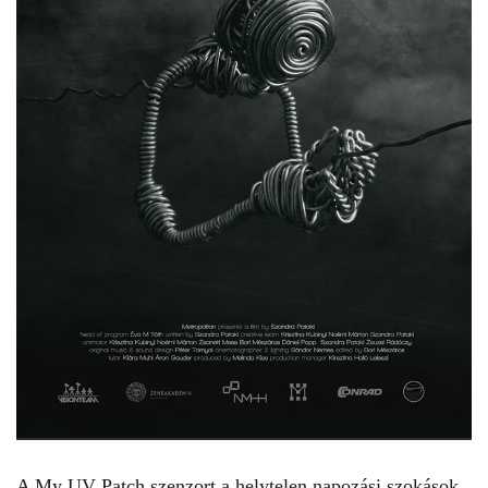
A My UV Patch szenzort a helytelen napozási szokások