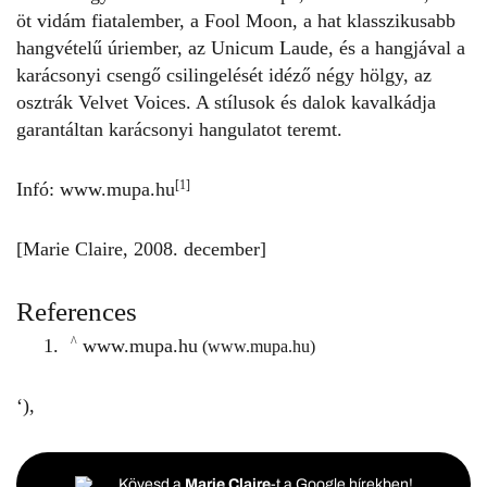
öt vidám fiatalember, a Fool Moon, a hat klasszikusabb
hangvételű úriember, az Unicum Laude, és a hangjával a
karácsonyi csengő csilingelését idéző négy hölgy, az
osztrák Velvet Voices. A stílusok és dalok kavalkádja
garantáltan karácsonyi hangulatot teremt.
[1]
Infó:
www.mupa.hu
[Marie Claire, 2008. december]
References
^
www.mupa.hu
(www.mupa.hu)
‘),
Kövesd a
Marie Claire
-t a Google hírekben!