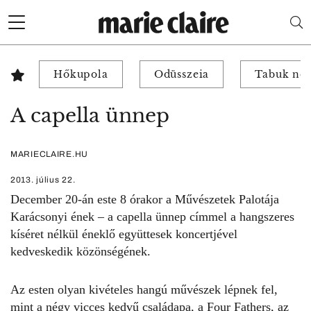
Hőkupola
Odüsszeia
Tabuk nél
A capella ünnep
MARIECLAIRE.HU
2013. július 22.
December 20-án este 8 órakor a Művészetek Palotája
Karácsonyi ének – a capella ünnep címmel a hangszeres
kíséret nélkül éneklő együttesek koncertjével
kedveskedik közönségének.
Az esten olyan kivételes hangú művészek lépnek fel,
mint a négy vicces kedvű családapa, a Four Fathers, az