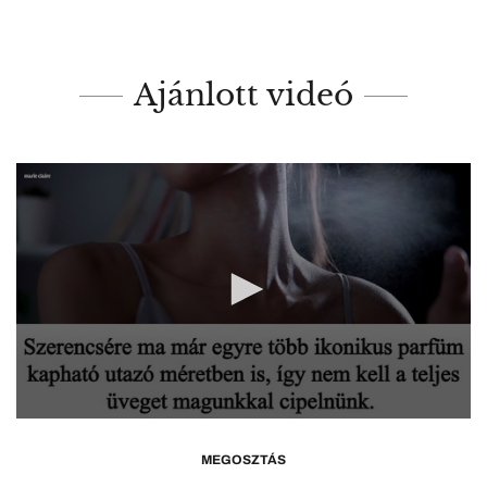
Ajánlott videó
0
seconds
of
MEGOSZTÁS
1