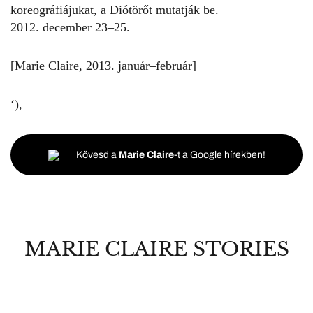
koreográfiájukat, a Diótörőt mutatják be.
2012. december 23–25.
[Marie Claire, 2013. január–február]
‘),
Kövesd a
Marie Claire
-t a Google hírekben!
MARIE CLAIRE STORIES