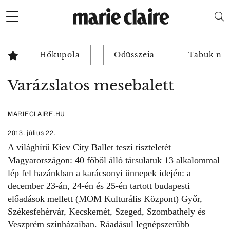
Hőkupola
Odüsszeia
Tabuk nél
Varázslatos mesebalett
MARIECLAIRE.HU
2013. július 22.
A világhírű Kiev City Ballet teszi tiszteletét
Magyarországon: 40 főből álló társulatuk 13 alkalommal
lép fel hazánkban a karácsonyi ünnepek idején: a
december 23-án, 24-én és 25-én tartott budapesti
előadások mellett (MOM Kulturális Központ) Győr,
Székesfehérvár, Kecskemét, Szeged, Szombathely és
Veszprém színházaiban. Ráadásul legnépszerűbb