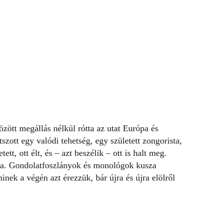
zött megállás nélkül rótta az utat Európa és
szott egy valódi tehetség, egy született zongorista,
ett, ott élt, és – azt beszélik – ott is halt meg.
ba. Gondolatfoszlányok és monológok kusza
ek a végén azt érezzük, bár újra és újra elölről