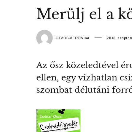
Merülj el a 
OTVOS-VERONIKA
2013. szepte
Az ősz közeledtével é
ellen, egy vízhatlan cs
szombat délutáni forró