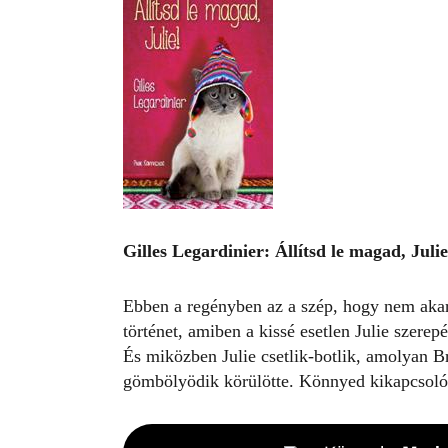
Gilles Legardinier: Állítsd le magad, Julie
Ebben a regényben az a szép, hogy nem akar
történet, amiben a kissé esetlen Julie szer
És miközben Julie csetlik-botlik, amolyan B
gömbölyödik körülötte. Könnyed kikapcsolód