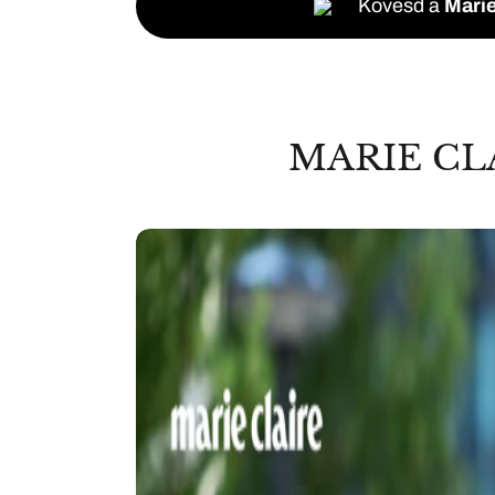
Kövesd a
Marie
MARIE CL