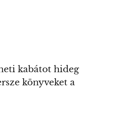
neti kabátot hideg
persze könyveket a