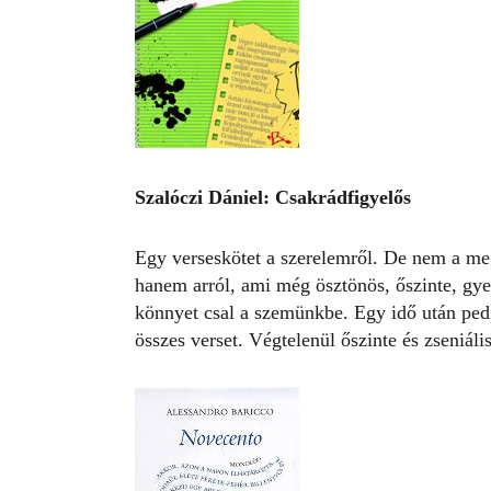
S
zalóczi Dániel: Csakrádfigyelős
Egy verseskötet a szerelemről. De nem a meg
hanem arról, ami még ösztönös, őszinte, gye
könnyet csal a szemünkbe. Egy idő után ped
összes verset. Végtelenül őszinte és zseniál