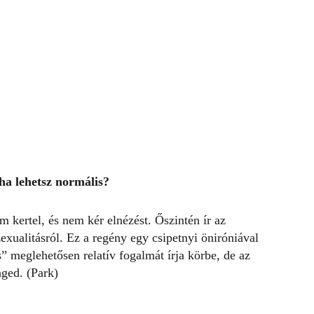
ha lehetsz normális?
 kertel, és nem kér elnézést. Őszintén ír az
xualitásról. Ez a regény egy csipetnyi öniróniával
 meglehetősen relatív fogalmát írja körbe, de az
nged. (Park)