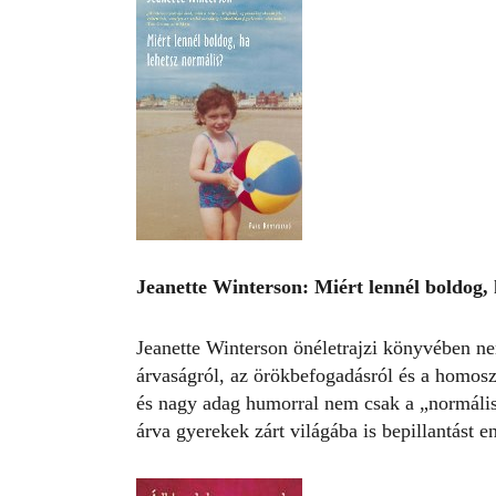
Jeanette Winterson: Miért lennél boldog, 
Jeanette Winterson önéletrajzi könyvében nem
árvaságról, az örökbefogadásról és a homosze
és nagy adag humorral nem csak a „normális”
árva gyerekek zárt világába is bepillantást e