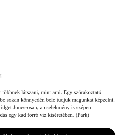
!
 többnek látszani, mint ami. Egy szórakoztató
epébe sokan könnyedén bele tudjuk magunkat képzelni.
ridget Jones-osan, a cselekmény is szépen
ás egy kád forró víz kíséretében. (Park)