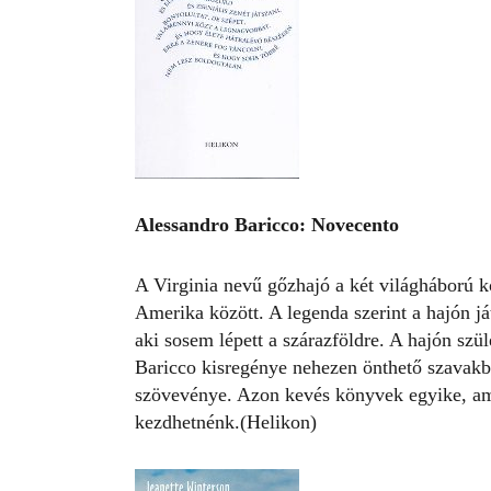
Alessandro Baricco: Novecento
A Virginia nevű gőzhajó a két világháború kö
Amerika között. A legenda szerint a hajón ját
aki sosem lépett a szárazföldre. A hajón szület
Baricco kisregénye nehezen önthető szavak
szövevénye. Azon kevés könyvek egyike, amin
kezdhetnénk.(Helikon)