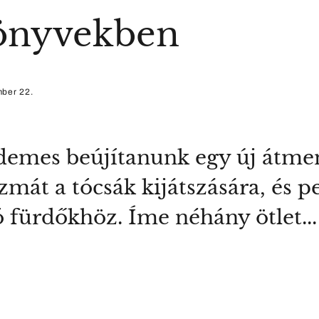
könyvekben
mber 22.
rdemes beújítanunk egy új átme
izmát a tócsák kijátszására, és 
 fürdőkhöz. Íme néhány ötlet...