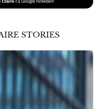
 Claire
-t a Google hírekben!
AIRE STORIES