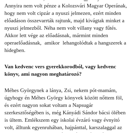
Annyira nem volt pénze a Kolozsvári Magyar Operának,
hogy nem volt cipzár a nyuszi jelmezen, ezért minden
előadáson összevarrták rajtunk, majd kivágtak minket a
nyuszi jelmezből. Néha nem volt villany vagy fűtés.
Akkor lett vége az előadásnak, mármint minden
operaelőadásnak, amikor lehangolódtak a hangszerek a
hidegben.
Van kedvenc vers gyerekkorodból, vagy kedvenc
könyv, ami nagyon meghatározó?
Méhes Györgynek a lánya, Zsi, nekem pót-mamám,
úgyhogy én Méhes György könyvek között nőttem föl,
és ezért nagyon sokat voltam a Napsugár
szerkesztőségében is, még Kányádi Sándor bácsi ölében
is ültem. Emlékszem egy iskolai évzáró vagy évnyitó
volt, álltunk egyenruhában, hajpánttal, karszalaggal az