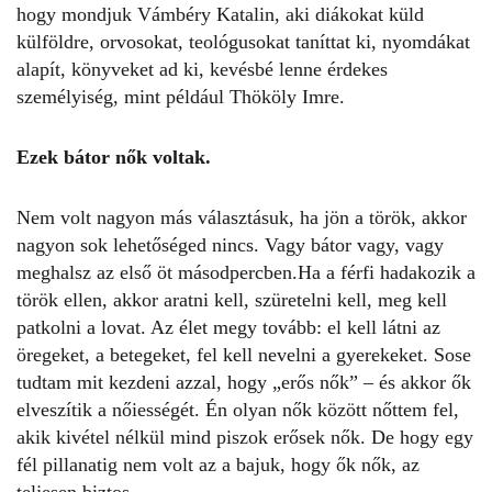
hogy mondjuk Vámbéry Katalin, aki diákokat küld
külföldre, orvosokat, teológusokat taníttat ki, nyomdákat
alapít, könyveket ad ki, kevésbé lenne érdekes
személyiség, mint például Thököly Imre.
Ezek bátor nők voltak.
Nem volt nagyon más választásuk, ha jön a török, akkor
nagyon sok lehetőséged nincs. Vagy bátor vagy, vagy
meghalsz az első öt másodpercben.Ha a férfi hadakozik a
török ellen, akkor aratni kell, szüretelni kell, meg kell
patkolni a lovat. Az élet megy tovább: el kell látni az
öregeket, a betegeket, fel kell nevelni a gyerekeket. Sose
tudtam mit kezdeni azzal, hogy „erős nők” – és akkor ők
elveszítik a nőiességét. Én olyan nők között nőttem fel,
akik kivétel nélkül mind piszok erősek nők. De hogy egy
fél pillanatig nem volt az a bajuk, hogy ők nők, az
teljesen biztos.