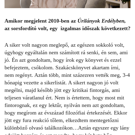
Amikor megjelent 2010-ben az
Úrilányok Erdélyben,
az sorsfordító volt, egy izgalmas időszak következett?
A siker volt nagyon meglepő, az egészen sokkoló volt,
úgyhogy egyáltalán nem számított rá senki, én sem, ami
jó. Én azt gondoltam, hogy írok egy könyvet és ezzel
befejeztem, csókolom. Szakácskönyvet akartam írni,
nem regényt. Aztán több, mint százezren vették meg, 3-4
hónapig vezette a sikerlistát. A sikert nagyon jó volt
megélni, majd később jött egy kritikai fintorgás, ami
teljesen váratlanul ért. Nem is értettem, hogy most mit
fintorognak, ez egy lektűr, nyilván nem azt gondoltam,
hogy megírom az évszázad filozófiai értekezését. Ekkor
jött egy fura reakció tőlem, elkezdtem mentegetőzni
különböző olvasó találkozókon…Aztán egyszer egy lány