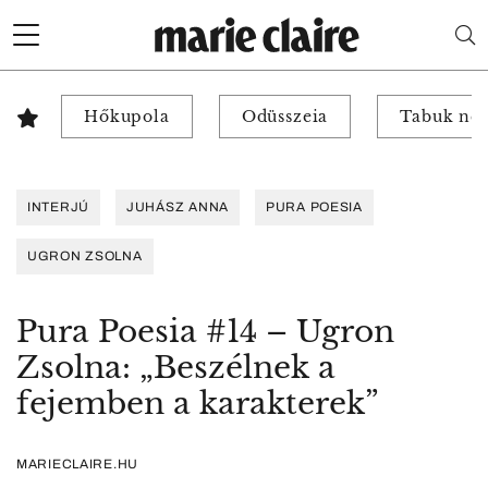
Hőkupola
Odüsszeia
Tabuk nél
INTERJÚ
JUHÁSZ ANNA
PURA POESIA
UGRON ZSOLNA
Pura Poesia #14 – Ugron
Zsolna: „Beszélnek a
fejemben a karakterek”
MARIECLAIRE.HU