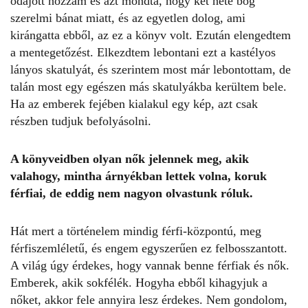
odajött hozzám és azt mondta, hogy két hete bőg
szerelmi bánat miatt, és az egyetlen dolog, ami
kirángatta ebből, az ez a könyv volt. Ezután elengedtem
a mentegetőzést. Elkezdtem lebontani ezt a kastélyos
lányos skatulyát, és szerintem most már lebontottam, de
talán most egy egészen más skatulyákba kerültem bele.
Ha az emberek fejében kialakul egy kép, azt csak
részben tudjuk befolyásolni.
A könyveidben olyan nők jelennek meg, akik
valahogy, mintha árnyékban lettek volna, koruk
férfiai, de eddig nem nagyon olvastunk róluk.
Hát mert a történelem mindig férfi-központú, meg
férfiszemléletű, és engem egyszerűen ez felbosszantott.
A világ úgy érdekes, hogy vannak benne férfiak és nők.
Emberek, akik sokfélék. Hogyha ebből kihagyjuk a
nőket, akkor fele annyira lesz érdekes. Nem gondolom,