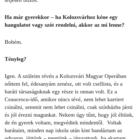
Ha már gyerekkor – ha Kolozsvárhoz kéne egy
hangulatot vagy szót rendelni, akkor az mi lenne?
Bohém.
Tényleg?
Igen. A szüleim révén a Kolozsvári Magyar Operában
nőttem fel, édesanyám zenész, ott volt csellista, és a
baráti társaságuknak egy része is onnan volt. Ez a
Ceaucescu-idő, amikor nincs tévé, nem lehet karriert
csinálni, semmit nem lehet csinálni, csak színházba járni
és jól érezni magunkat. Nekem úgy tűnt, hogy jól éltünk,
de én gyerek voltam, megvédtek mindentől. Voltak
barátaim, minden nap iskola után kint bandáztam az
udvaron, jöttünk – mentünk – játszottunk, ha akartam,