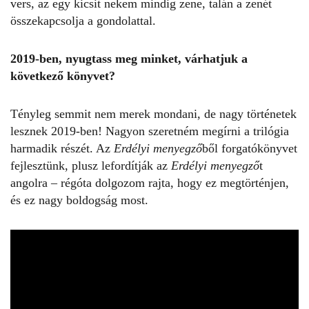
vers, az egy kicsit nekem mindig zene, talán a zenét
összekapcsolja a gondolattal.
2019-ben, nyugtass meg minket, várhatjuk a
következő könyvet?
Tényleg semmit nem merek mondani, de nagy történetek
lesznek 2019-ben! Nagyon szeretném megírni a trilógia
harmadik részét. Az
Erdélyi menyegző
ből forgatókönyvet
fejlesztünk, plusz lefordítják az
Erdélyi menyegző
t
angolra – régóta dolgozom rajta, hogy ez megtörténjen,
és ez nagy boldogság most.