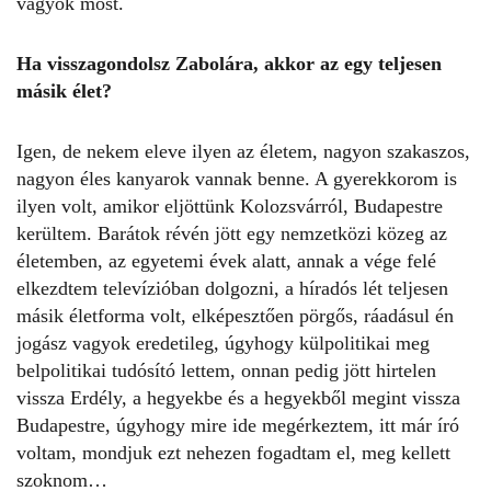
vagyok most.
Ha visszagondolsz Zabolára, akkor az egy teljesen
másik élet?
Igen, de nekem eleve ilyen az életem, nagyon szakaszos,
nagyon éles kanyarok vannak benne. A gyerekkorom is
ilyen volt, amikor eljöttünk Kolozsvárról, Budapestre
kerültem. Barátok révén jött egy nemzetközi közeg az
életemben, az egyetemi évek alatt, annak a vége felé
elkezdtem televízióban dolgozni, a híradós lét teljesen
másik életforma volt, elképesztően pörgős, ráadásul én
jogász vagyok eredetileg, úgyhogy külpolitikai meg
belpolitikai tudósító lettem, onnan pedig jött hirtelen
vissza Erdély, a hegyekbe és a hegyekből megint vissza
Budapestre, úgyhogy mire ide megérkeztem, itt már író
voltam, mondjuk ezt nehezen fogadtam el, meg kellett
szoknom…