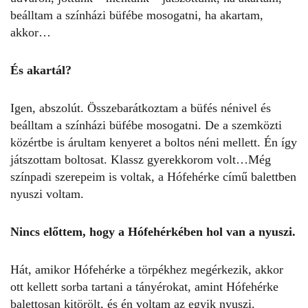
beálltam a színházi büfébe mosogatni, ha akartam,
akkor…
És akartál?
Igen, abszolút. Összebarátkoztam a büfés nénivel és
beálltam a színházi büfébe mosogatni. De a szemközti
közértbe is árultam kenyeret a boltos néni mellett. Én így
játszottam boltosat. Klassz gyerekkorom volt…Még
színpadi szerepeim is voltak, a Hófehérke című balettben
nyuszi voltam.
Nincs előttem, hogy a Hófehérkében hol van a nyuszi.
Hát, amikor Hófehérke a törpékhez megérkezik, akkor
ott kellett sorba tartani a tányérokat, amint Hófehérke
balettosan kitörölt, és én voltam az egyik nyuszi.