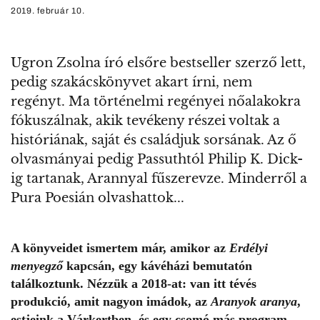
2019. február 10.
Ugron Zsolna író elsőre bestseller szerző lett,
pedig szakácskönyvet akart írni, nem
regényt. Ma történelmi regényei nőalakokra
fókuszálnak, akik tevékeny részei voltak a
históriának, saját és családjuk sorsának. Az ő
olvasmányai pedig Passuthtól Philip K. Dick-
ig tartanak, Arannyal fűszerevze. Minderről a
Pura Poesián olvashattok...
A könyveidet ismertem már, amikor az
Erdélyi
menyegző
kapcsán, egy kávéházi bemutatón
találkoztunk. Nézzük a 2018-at: van itt tévés
produkció, amit nagyon imádok, az
Aranyok aranya
,
estjeink a Várkertben, és egy csomó más program.