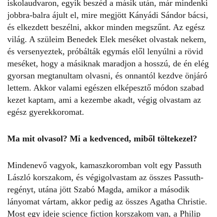
iskolaudvaron, egyik beszéd a másik után, már mindenki
jobbra-balra ájult el, mire megjött Kányádi Sándor bácsi,
és elkezdett beszélni, akkor minden megszűnt. Az egész
világ. A szüleim Benedek Elek meséket olvastak nekem,
és versenyeztek, próbálták egymás elől lenyúlni a rövid
meséket, hogy a másiknak maradjon a hosszú, de én elég
gyorsan megtanultam olvasni, és onnantól kezdve önjáró
lettem. Akkor valami egészen elképesztő módon szabad
kezet kaptam, ami a kezembe akadt, végig olvastam az
egész gyerekkoromat.
Ma mit olvasol? Mi a kedvenced, miből töltekezel?
Mindenevő vagyok, kamaszkoromban volt egy Passuth
László korszakom, és végigolvastam az összes Passuth-
regényt, utána jött Szabó Magda, amikor a második
lányomat vártam, akkor pedig az összes Agatha Christie.
Most egy ideje science fiction korszakom van, a Philip