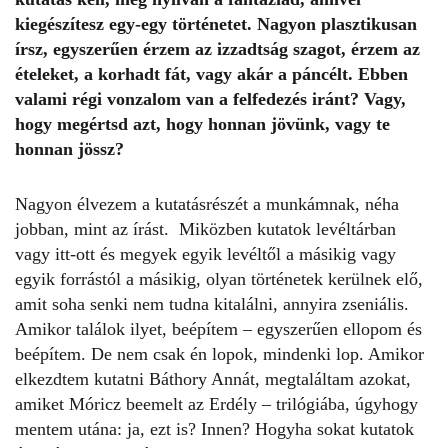
kiegészítesz egy-egy történetet. Nagyon plasztikusan
írsz, egyszerűen érzem az izzadtság szagot, érzem az
ételeket, a korhadt fát, vagy akár a páncélt. Ebben
valami régi vonzalom van a felfedezés iránt? Vagy,
hogy megértsd azt, hogy honnan jövünk, vagy te
honnan jössz?
Nagyon élvezem a kutatásrészét a munkámnak, néha
jobban, mint az írást. Miközben kutatok levéltárban
vagy itt-ott és megyek egyik levéltől a másikig vagy
egyik forrástól a másikig, olyan történetek kerülnek elő,
amit soha senki nem tudna kitalálni, annyira zseniális.
Amikor találok ilyet, beépítem – egyszerűen ellopom és
beépítem. De nem csak én lopok, mindenki lop. Amikor
elkezdtem kutatni Báthory Annát, megtaláltam azokat,
amiket Móricz beemelt az Erdély – trilógiába, úgyhogy
mentem utána: ja, ezt is? Innen? Hogyha sokat kutatok