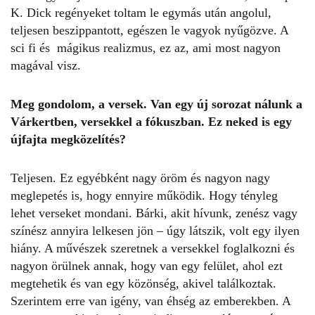
K. Dick regényeket toltam le egymás után angolul,
teljesen beszippantott, egészen le vagyok nyűgözve. A
sci fi és mágikus realizmus, ez az, ami most nagyon
magával visz.
Meg gondolom, a versek. Van egy új sorozat nálunk a
Várkertben, versekkel a fókuszban. Ez neked is egy
újfajta megközelítés?
Teljesen. Ez egyébként nagy öröm és nagyon nagy
meglepetés is, hogy ennyire működik. Hogy tényleg
lehet verseket mondani. Bárki, akit hívunk, zenész vagy
színész annyira lelkesen jön – úgy látszik, volt egy ilyen
hiány. A művészek szeretnek a versekkel foglalkozni és
nagyon örülnek annak, hogy van egy felület, ahol ezt
megtehetik és van egy közönség, akivel találkoztak.
Szerintem erre van igény, van éhség az emberekben. A