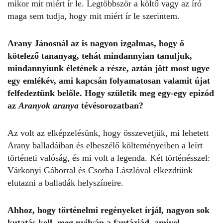
mikor mit miért ír le. Legtöbbször a költő vagy az író
maga sem tudja, hogy mit miért ír le szerintem.
Arany Jánosnál az is nagyon izgalmas, hogy ő
kötelező tananyag, tehát mindannyian tanuljuk,
mindannyiunk életének a része, aztán jött most ugye
egy emlékév, ami kapcsán folyamatosan valamit újat
felfedeztünk belőle. Hogy születik meg egy-egy epizód
az
Aranyok aranya
tévésorozatban?
Az volt az elképzelésünk, hogy összevetjük, mi lehetett
Arany balladáiban és elbeszélő költeményeiben a leírt
történeti valóság, és mi volt a legenda. Két történésszel:
Várkonyi Gáborral és Csorba Lászlóval elkezdtünk
elutazni a balladák helyszíneire.
Ahhoz, hogy történelmi regényeket írjál, nagyon sok
kutatás kell, meg nyilván a fantáziád, amivel