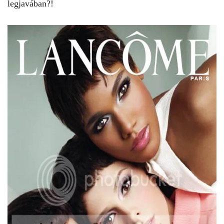
legjavában?!