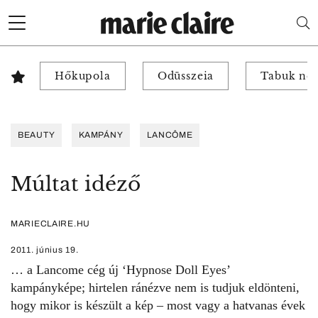
Hőkupola
Odüsszeia
Tabuk nél
BEAUTY
KAMPÁNY
LANCÔME
Múltat idéző
MARIECLAIRE.HU
2011. június 19.
… a Lancome cég új ‘Hypnose Doll Eyes’
kampányképe; hirtelen ránézve nem is tudjuk eldönteni,
hogy mikor is készült a kép – most vagy a hatvanas évek