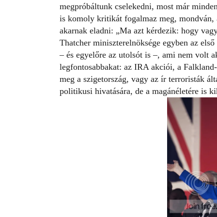
megpróbáltunk cselekedni, most már mindenki
is komoly kritikát fogalmaz meg, mondván, a
akarnak eladni: „Ma azt kérdezik: hogy vag
Thatcher miniszterelnöksége egyben az első
– és egyelőre az utolsót is –, ami nem volt 
legfontosabbakat: az IRA akciói, a Falkland
meg a szigetország, vagy az ír terroristák á
politikusi hivatására, de a magánéletére is ki