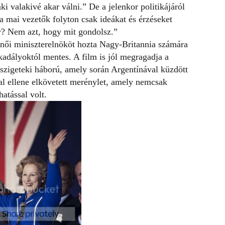
 valakivé akar válni.” De a jelenkor politikájáról
 mai vezetők folyton csak ideákat és érzéseket
y? Nem azt, hogy mit gondolsz.”
 női miniszterelnököt hozta Nagy-Britannia számára
akadályoktól mentes. A film is jól megragadja a
-szigeteki háború, amely során Argentínával küzdött
ltal ellene elkövetett merénylet, amely nemcsak
hatással volt.