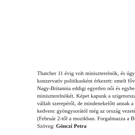
Thatcher 11 évig volt miniszterelnök, és úgy 
konzervatív politikusként érkezett: emelt fő
Nagy-Britannia eddigi egyetlen női és egyben
miniszterelnökét. Képet kapunk a szigetorszá
vállalt szerepéről, de mindenekelőtt annak a
kedvenc gyöngysorától még az ország vezeté
(Február 2-től a mozikban. Forgalmazza a B
Szöveg:
Gönczi Petra