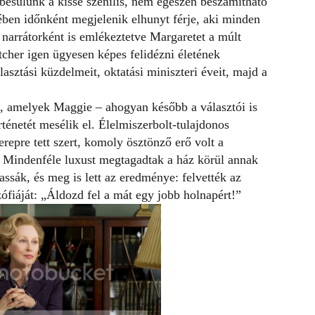
besülünk a kissé szenilis, nem egészen beszámítható
ben időnként megjelenik elhunyt férje, aki minden
 narrátorként is emlékeztetve Margaretet a múlt
tcher igen ügyesen képes felidézni életének
álasztási küzdelmeit, oktatási miniszteri éveit, majd a
k, amelyek Maggie – ahogyan később a választói is
rténetét mesélik el. Élelmiszerbolt-tulajdonos
zerepre tett szert, komoly ösztönző erő volt a
. Mindenféle luxust megtagadtak a ház körül annak
ssák, és meg is lett az eredménye: felvették az
ófiáját: „Áldozd fel a mát egy jobb holnapért!”