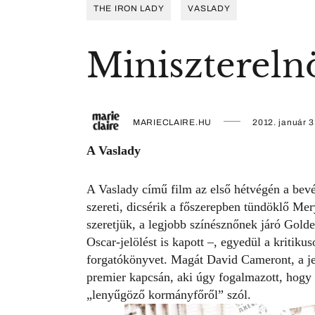
THE IRON LADY
VASLADY
Minisztereln
MARIECLAIRE.HU
2012. január 3
A Vaslady
A Vaslady című film az első hétvégén a bevé
szereti, dicsérik a főszerepben tündöklő Mer
szeretjük, a legjobb színésznőnek járó Golde
Oscar-jelölést is kapott –, egyedül a kritik
forgatókönyvet. Magát David Cameront, a jel
premier kapcsán, aki úgy fogalmazott, hogy 
„lenyűgöző kormányfőről” szól.