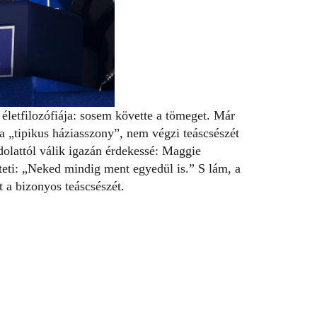
életfilozófiája: sosem követte a tömeget. Már
 a „tipikus háziasszony”, nem végzi teáscsészét
olattól válik igazán érdekessé: Maggie
zteti: „Neked mindig ment egyedül is.” S lám, a
t a bizonyos teáscsészét.