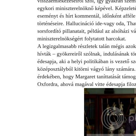
visszaemlékezéseiről szól, így gyakran szem
egykori miniszterelnöknő képével. Képzeleté
eseményt és hírt kommentál, időnként afféle
történéseire. Hallucináció ide-vagy oda, Tha
sorsfordító pillanatait, például az alsóházi v
miniszterelnökségért folytatott harcokat.
A legizgalmasabb részletek talán mégis azo
hívták – gyökereiről szólnak, indulásának tö
édesapja, aki a helyi politikában is vezető s
középosztályból kitörni vágyó lány számára
érdekében, hogy Margaret taníttatását támoga
Oxfordra, ahová magával vitte édesapja filoz