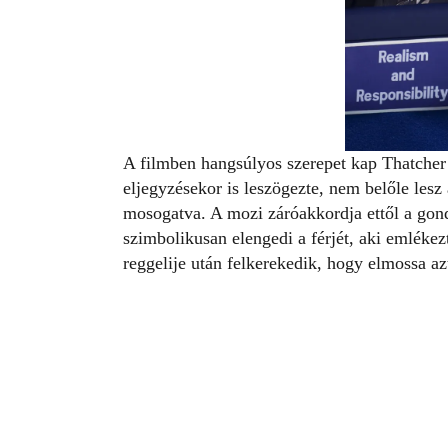
A filmben hangsúlyos szerepet kap Thatcher 
eljegyzésekor is leszögezte, nem belőle lesz
mosogatva. A mozi záróakkordja ettől a gond
szimbolikusan elengedi a férjét, aki emléke
reggelije után felkerekedik, hogy elmossa az