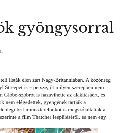
ök gyöngysorral
1.
teli listák élén zárt Nagy-Britanniában. A közönség
yl Streepet is – persze, őt milyen szerepben nem
n Globe-szobrot is hazavihette az alakításáért, és
usok nem elégedettek, gyengének tartják a
enlegi brit miniszterelnököt is megszólaltatták a
szerinte a film Thatcher leépüléséről, és nem egy