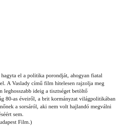
hagyta el a politika porondját, ahogyan fiatal
vel. A Vaslady című film hitelesen rajzolja meg
 leghosszabb ideig a tisztséget betöltő
g 80-as éveiről, a brit kormányzat világpolitikában
 nőnek a sorsáról, aki nem volt hajlandó megválni
séért sem.
udapest Film.)