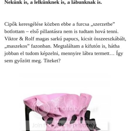
Nekünk is, a lelkünknek is, a lábunknak is.
Cipők keresgélése közben ebbe a furcsa „szerzetbe”
botlottam – első pillantásra nem is tudtam hová tenni.
Viktor & Rolf magas sarkú papucs, kicsit összeeszkábált,
„maszekos” fazonban. Megtaláltam a kifutón is, hátha
jobban el tudom képzelni, mennyire lábra termett… Így
sem győzött meg. Titeket?