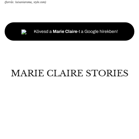
(forrás: luisaviaroma, style.com)
Kövesd a
Marie Claire
-t a Google hírekben!
MARIE CLAIRE STORIES