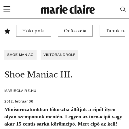
Hőkupola
Odüsszeia
Tabuk nél
SHOE MANIAC
VIKTORANDROLF
Shoe Maniac III.
MARIECLAIRE.HU
2012. február 06.
Minisorozatunkban fókuszba állítjuk a cipőt ilyen-
olyan szempontok mentén. Legyen az tornacipő vagy
akár 15 centis sarkú körömcipő. Mert cipő az kell!