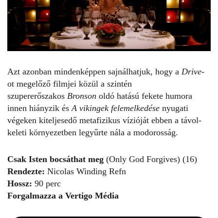
Azt azonban mindenképpen sajnálhatjuk, hogy a
Drive
-
ot megelőző filmjei közül a szintén
szupererőszakos
Bronson
oldó hatású fekete humora
innen hiányzik és
A vikingek felemelkedése
nyugati
végeken kiteljesedő metafizikus vízióját ebben a távol-
keleti környezetben legyűrte nála a modorosság.
Csak Isten bocsáthat meg
(Only God Forgives) (16)
Rendezte:
Nicolas Winding Refn
Hossz:
90 perc
Forgalmazza a Vertigo Média