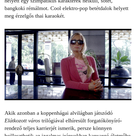
helyett egy szimpatikus karakterek nélküli, sötét,
bangkoki rémálmot. Cool elektro-pop betétdalok helyett
meg érzelgős thai karaokét.
Akik azonban a koppenhágai alvilágban játszódó
Elátkozott város
trilógiával elhíresült forgatókönyíró-
rendező teljes karrierjét ismerik, persze könnyen
beilleszthetik az izgalmas irányokban kanyargó életműbe