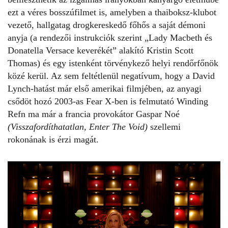
ezt a véres bosszúfilmet is, amelyben a thaiboksz-klubot
vezető, hallgatag drogkereskedő főhős a saját démoni
anyja (a rendezői instrukciók szerint „Lady Macbeth és
Donatella Versace keverékét” alakító Kristin Scott
Thomas) és egy istenként törvénykező helyi rendőrfőnök
közé kerül. Az sem feltétlenül negatívum, hogy a David
Lynch-hatást már első amerikai filmjében, az anyagi
csődöt hozó 2003-as Fear X-ben is felmutató Winding
Refn ma már a francia provokátor Gaspar Noé
(Visszafordíthatatlan, Enter The Void)
szellemi
rokonának is érzi magát.