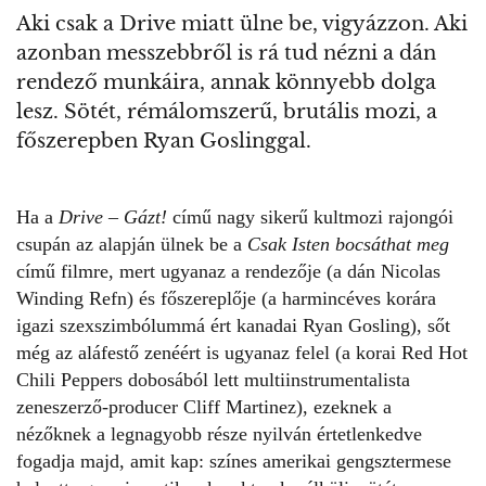
Aki csak a Drive miatt ülne be, vigyázzon. Aki
azonban messzebbről is rá tud nézni a dán
rendező munkáira, annak könnyebb dolga
lesz. Sötét, rémálomszerű, brutális mozi, a
főszerepben Ryan Goslinggal.
Ha a
Drive – Gázt!
című nagy sikerű kultmozi rajongói
csupán az alapján ülnek be a
Csak Isten bocsáthat meg
című filmre, mert ugyanaz a rendezője (a dán Nicolas
Winding Refn) és főszereplője (a harmincéves korára
igazi szexszimbólummá ért kanadai Ryan Gosling), sőt
még az aláfestő zenéért is ugyanaz felel (a korai Red Hot
Chili Peppers dobosából lett multiinstrumentalista
zeneszerző-producer Cliff Martinez), ezeknek a
nézőknek a legnagyobb része nyilván értetlenkedve
fogadja majd, amit kap: színes amerikai gengsztermese