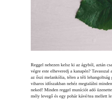
Reggel nehezen kelsz ki az ágyból, aztán c
végre este elheveredj a kanapén? Tavasszal a 
az őszi melankólia, télen a téli lehangolts
viharos időszakban nehéz megtalálni minden 
neked! Minden reggel muníciót adó
üzenette
mély levegő és egy pohár kávé/tea mellett le