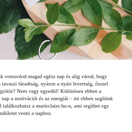
sak vonszolod magad egész nap és alig várod, hogy
tavaszi fáradtság, nyáron a nyári levertség, ősszel
ág gyötör? Nem vagy egyedül! Különösen ebben a
nap a motivációt és az energiát – mi ebben segítünk
l
találkozhatsz a marieclaire.hu-n, ami segíthet egy
ndületet venni a naphoz.