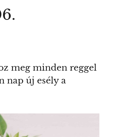
06.
koz meg minden reggel
n nap új esély a