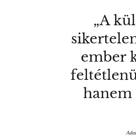
„A kü
sikertelen
ember 
feltétlenü
hanem a
Ada