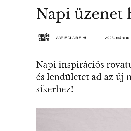
Napi üzenet h
MARIECLAIRE.HU
2023. március
Napi inspirációs rova
és lendületet ad az új
sikerhez!