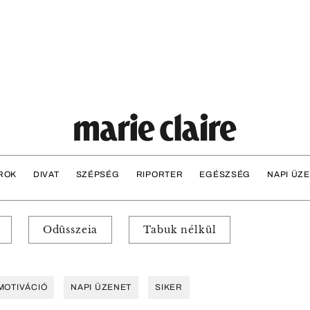
ROK
DIVAT
SZÉPSÉG
RIPORTER
EGÉSZSÉG
NAPI ÜZ
Odüsszeia
Tabuk nélkül
MOTIVÁCIÓ
NAPI ÜZENET
SIKER