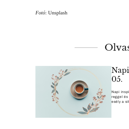
Fotó
: Unsplash
Olva
Napi
05.
Napi insp
reggel és
esély a si