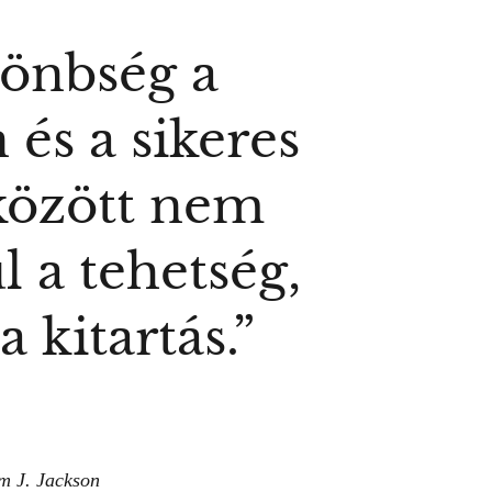
lönbség a
 és a sikeres
között nem
l a tehetség,
 kitartás.”
m J. Jackson