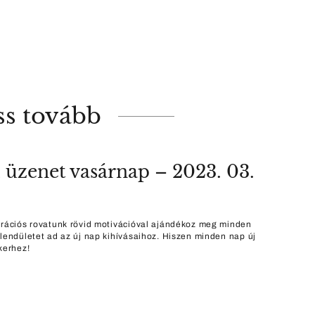
ss tovább
 üzenet vasárnap – 2023. 03.
irációs rovatunk rövid motivációval ajándékoz meg minden
 lendületet ad az új nap kihívásaihoz. Hiszen minden nap új
kerhez!