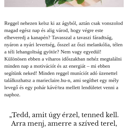
Reggel nehezen kelsz ki az ágyból, aztán csak vonszolod
magad egész nap és alig várod, hogy végre este
elheveredj a kanapén? Tavasszal a tavaszi fáradtság,
nyáron a nyári levertség, ősszel az őszi melankólia, télen
a téli lehangoltság gyötör? Nem vagy egyedül!
Különösen ebben a viharos időszakban nehéz megtalálni
minden nap a motivációt és az energiát – mi ebben
segítünk neked! Minden reggel muníciót adó
üzenettel
találkozhatsz a marieclaire.hu-n, ami segíthet egy mély
levegő és egy pohár kávé/tea mellett lendületet venni a
naphoz.
„Tedd, amit úgy érzel, tenned kell.
Arra menj, amerre a szíved terel,