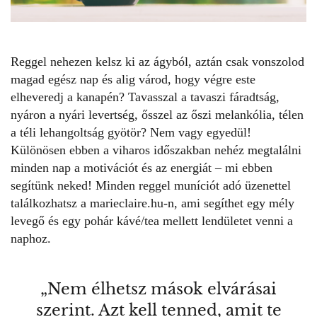
Reggel nehezen kelsz ki az ágyból, aztán csak vonszolod
magad egész nap és alig várod, hogy végre este
elheveredj a kanapén? Tavasszal a tavaszi fáradtság,
nyáron a nyári levertség, ősszel az őszi melankólia, télen
a téli lehangoltság gyötör? Nem vagy egyedül!
Különösen ebben a viharos időszakban nehéz megtalálni
minden nap a motivációt és az energiát – mi ebben
segítünk neked! Minden reggel muníciót adó
üzenettel
találkozhatsz a marieclaire.hu-n, ami segíthet egy mély
levegő és egy pohár kávé/tea mellett lendületet venni a
naphoz.
„Nem élhetsz mások elvárásai
szerint. Azt kell tenned, amit te