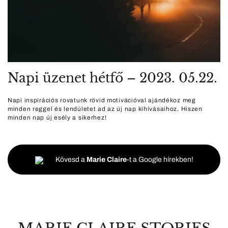
Napi üzenet hétfő – 2023. 05.22.
Napi inspirációs rovatunk rövid motivációval ajándékoz meg
minden reggel és lendületet ad az új nap kihívásaihoz. Hiszen
minden nap új esély a sikerhez!
Kövesd a
Marie Claire
-t a Google hírekben!