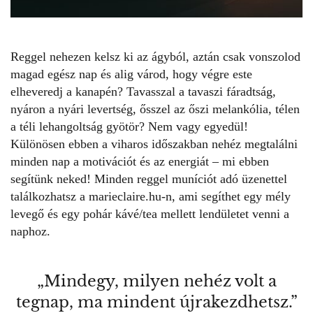
Reggel nehezen kelsz ki az ágyból, aztán csak vonszolod
magad egész nap és alig várod, hogy végre este
elheveredj a kanapén? Tavasszal a tavaszi fáradtság,
nyáron a nyári levertség, ősszel az őszi melankólia, télen
a téli lehangoltság gyötör? Nem vagy egyedül!
Különösen ebben a viharos időszakban nehéz megtalálni
minden nap a motivációt és az energiát – mi ebben
segítünk neked! Minden reggel muníciót adó
üzenettel
találkozhatsz a marieclaire.hu-n, ami segíthet egy mély
levegő és egy pohár kávé/tea mellett lendületet venni a
naphoz.
„Mindegy, milyen nehéz volt a
tegnap, ma mindent újrakezdhetsz.”