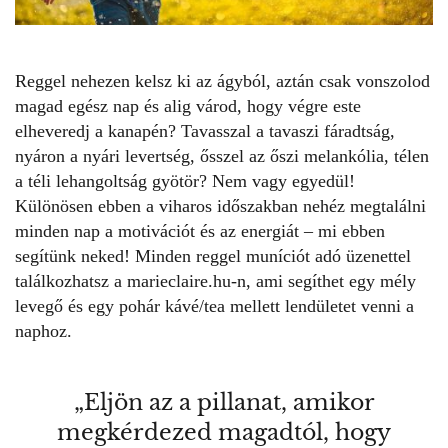
Reggel nehezen kelsz ki az ágyból, aztán csak vonszolod
magad egész nap és alig várod, hogy végre este
elheveredj a kanapén? Tavasszal a tavaszi fáradtság,
nyáron a nyári levertség, ősszel az őszi melankólia, télen
a téli lehangoltság gyötör? Nem vagy egyedül!
Különösen ebben a viharos időszakban nehéz megtalálni
minden nap a motivációt és az energiát – mi ebben
segítünk neked! Minden reggel muníciót adó
üzenettel
találkozhatsz a marieclaire.hu-n, ami segíthet egy mély
levegő és egy pohár kávé/tea mellett lendületet venni a
naphoz.
„Eljön az a pillanat, amikor
megkérdezed magadtól, hogy