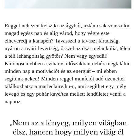
Reggel nehezen kelsz ki az ágyból, aztán csak vonszolod
magad egész nap és alig várod, hogy végre este
elheveredj a kanapén? Tavasszal a tavaszi fáradtság,
nyáron a nyári levertség, ősszel az őszi melankólia, télen
a téli lehangoltság gyötör? Nem vagy egyedül!
Különösen ebben a viharos időszakban nehéz megtalálni
minden nap a motivációt és az energiát – mi ebben
segítünk neked! Minden reggel muníciót adó
üzenettel
találkozhatsz a marieclaire.hu-n, ami segíthet egy mély
levegő és egy pohár kávé/tea mellett lendületet venni a
naphoz.
„Nem az a lényeg, milyen világban
élsz, hanem hogy milyen világ él