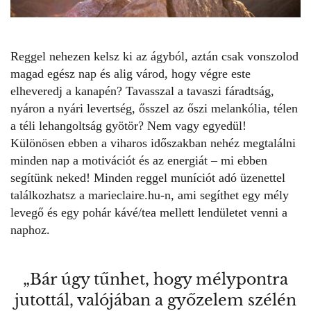
Reggel nehezen kelsz ki az ágyból, aztán csak vonszolod
magad egész nap és alig várod, hogy végre este
elheveredj a kanapén? Tavasszal a tavaszi fáradtság,
nyáron a nyári levertség, ősszel az őszi melankólia, télen
a téli lehangoltság gyötör? Nem vagy egyedül!
Különösen ebben a viharos időszakban nehéz megtalálni
minden nap a motivációt és az energiát – mi ebben
segítünk neked! Minden reggel muníciót adó
üzenettel
találkozhatsz a marieclaire.hu-n, ami segíthet egy mély
levegő és egy pohár kávé/tea mellett lendületet venni a
naphoz.
„Bár úgy tűnhet, hogy mélypontra
jutottál, valójában a győzelem szélén