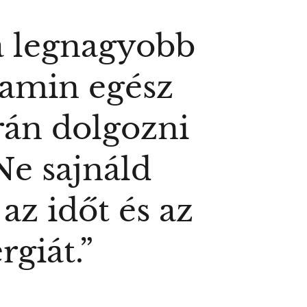
a legnagyobb
 amin egész
rán dolgozni
Ne sajnáld
az időt és az
rgiát.”