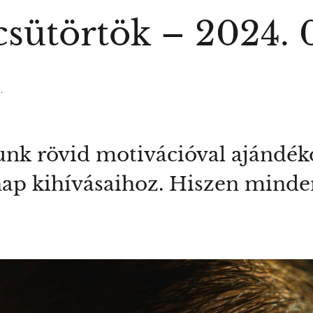
sütörtök – 2024. 0
.
tunk rövid motivációval ajándé
 nap kihívásaihoz. Hiszen minde