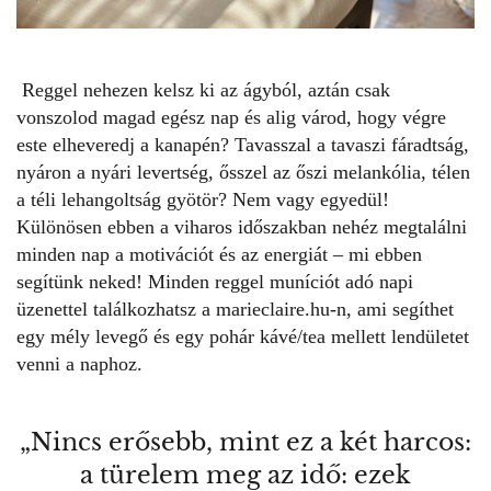
Reggel nehezen kelsz ki az ágyból, aztán csak
vonszolod magad egész nap és alig várod, hogy végre
este elheveredj a kanapén? Tavasszal a tavaszi fáradtság,
nyáron a nyári levertség, ősszel az őszi melankólia, télen
a téli lehangoltság gyötör? Nem vagy egyedül!
Különösen ebben a viharos időszakban nehéz megtalálni
minden nap a motivációt és az energiát – mi ebben
segítünk neked! Minden reggel muníciót adó
napi
üzenet
tel találkozhatsz a marieclaire.hu-n, ami segíthet
egy mély levegő és egy pohár kávé/tea mellett lendületet
venni a naphoz.
„Nincs erősebb, mint ez a két harcos:
a türelem meg az idő: ezek