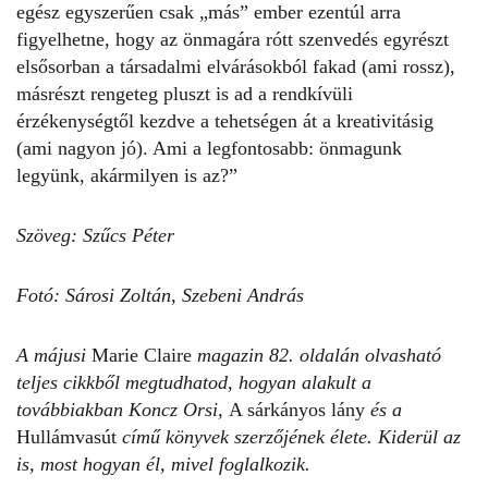
egész egyszerűen csak
„
más
”
ember ezentúl arra
figyelhetne, hogy az önmagára rótt szenvedés egyrészt
elsősorban a társadalmi elvárásokból fakad (ami rossz),
másrészt rengeteg pluszt is ad a rendkívüli
érzékenységtől kezdve a tehetségen át a kreativitásig
(ami nagyon jó). Ami a legfontosabb: önmagunk
legyünk, akármilyen is az?
”
Szöveg: Szűcs Péter
Fotó: Sárosi Zoltán, Szebeni András
A májusi
Marie Claire
magazin 82. oldalán olvasható
teljes cikkből megtudhatod, hogyan alakult a
továbbiakban Koncz Orsi,
A sárkányos lány
és a
Hullámvasút
című könyvek szerzőjének élete. Kiderül az
is, most hogyan él, mivel foglalkozik.