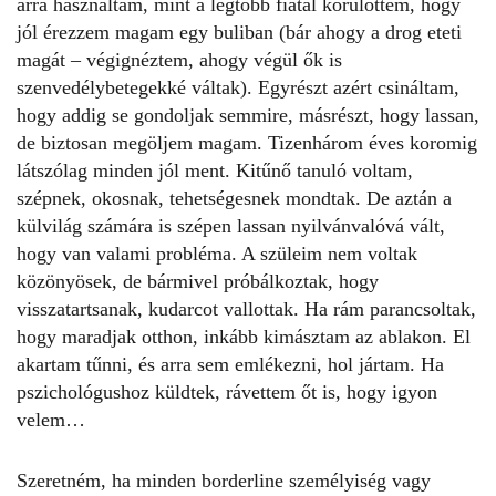
arra használtam, mint a legtöbb fiatal körülöttem, hogy
jól érezzem magam egy buliban (bár ahogy a drog eteti
magát – végignéztem, ahogy végül ők is
szenvedélybetegekké váltak). Egyrészt azért csináltam,
hogy addig se gondoljak semmire, másrészt, hogy lassan,
de biztosan megöljem magam. Tizenhárom éves koromig
látszólag minden jól ment. Kitűnő tanuló voltam,
szépnek, okosnak, tehetségesnek mondtak. De aztán a
külvilág számára is szépen lassan nyilvánvalóvá vált,
hogy van valami probléma. A szüleim nem voltak
közönyösek, de bármivel próbálkoztak, hogy
visszatartsanak, kudarcot vallottak. Ha rám parancsoltak,
hogy maradjak otthon, inkább kimásztam az ablakon. El
akartam tűnni, és arra sem emlékezni, hol jártam. Ha
pszichológushoz küldtek, rávettem őt is, hogy igyon
velem…
Szeretném, ha minden borderline személyiség vagy