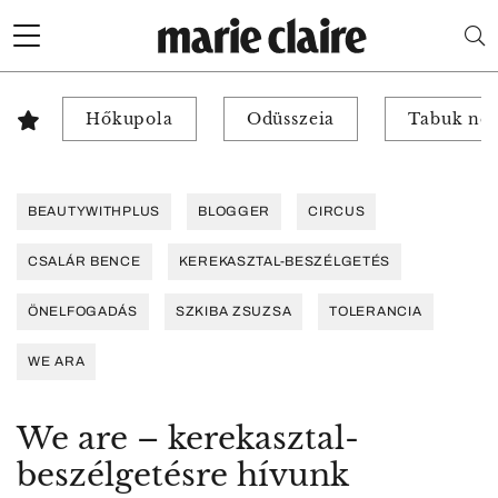
Hőkupola
Odüsszeia
Tabuk nél
BEAUTYWITHPLUS
BLOGGER
CIRCUS
CSALÁR BENCE
KEREKASZTAL-BESZÉLGETÉS
ÖNELFOGADÁS
SZKIBA ZSUZSA
TOLERANCIA
WE ARA
We are – kerekasztal-
beszélgetésre hívunk