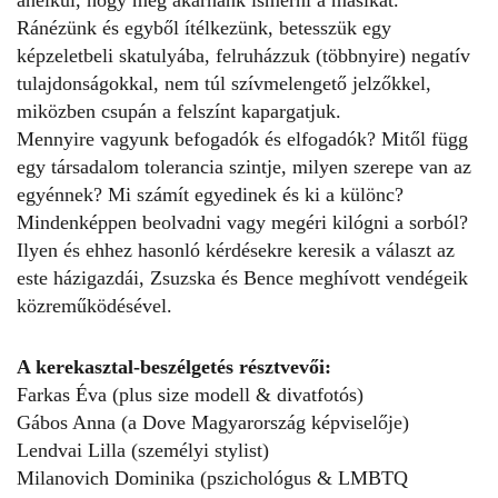
Ránézünk és egyből ítélkezünk, betesszük egy
képzeletbeli skatulyába, felruházzuk (többnyire) negatív
tulajdonságokkal, nem túl szívmelengető jelzőkkel,
miközben csupán a felszínt kapargatjuk.
Mennyire vagyunk befogadók és elfogadók? Mitől függ
egy társadalom tolerancia szintje, milyen szerepe van az
egyénnek? Mi számít egyedinek és ki a különc?
Mindenképpen beolvadni vagy megéri kilógni a sorból?
Ilyen és ehhez hasonló kérdésekre keresik a választ az
este házigazdái, Zsuzska és Bence meghívott vendégeik
közreműködésével.
A kerekasztal-beszélgetés résztvevői:
Farkas Éva (plus size modell & divatfotós)
Gábos Anna (a Dove Magyarország képviselője)
Lendvai Lilla (személyi stylist)
Milanovich Dominika (pszichológus & LMBTQ