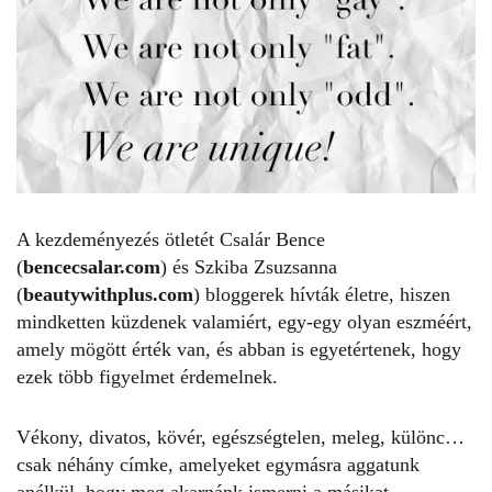
A kezdeményezés ötletét Csalár Bence
(
bencecsalar.com
) és Szkiba Zsuzsanna
(
beautywithplus.com
) bloggerek hívták életre, hiszen
mindketten küzdenek valamiért, egy-egy olyan eszméért,
amely mögött érték van, és abban is egyetértenek, hogy
ezek több figyelmet érdemelnek.
Vékony, divatos, kövér, egészségtelen, meleg, különc…
csak néhány címke, amelyeket egymásra aggatunk
anélkül, hogy meg akarnánk ismerni a másikat.