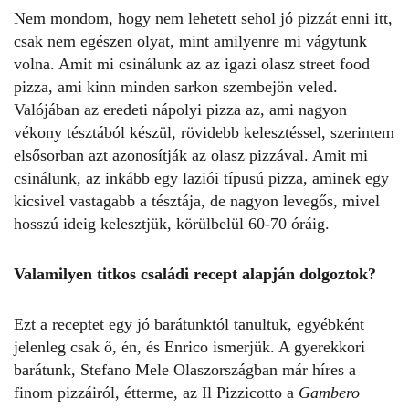
Nem mondom, hogy nem lehetett sehol jó pizzát enni itt,
csak nem egészen olyat, mint amilyenre mi vágytunk
volna. Amit mi csinálunk az az igazi olasz street food
pizza, ami kinn minden sarkon szembejön veled.
Valójában az eredeti nápolyi pizza az, ami nagyon
vékony tésztából készül, rövidebb kelesztéssel, szerintem
elsősorban azt azonosítják az olasz pizzával. Amit mi
csinálunk, az inkább egy laziói típusú pizza, aminek egy
kicsivel vastagabb a tésztája, de nagyon levegős, mivel
hosszú ideig kelesztjük, körülbelül 60-70 óráig.
Valamilyen titkos családi recept alapján dolgoztok?
Ezt a receptet egy jó barátunktól tanultuk, egyébként
jelenleg csak ő, én, és Enrico ismerjük. A gyerekkori
barátunk, Stefano Mele Olaszországban már híres a
finom pizzáiról, étterme, az Il Pizzicotto a
Gambero