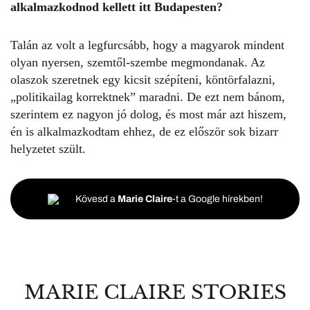
alkalmazkodnod kellett itt Budapesten?
Talán az volt a legfurcsább, hogy a magyarok mindent
olyan nyersen, szemtől-szembe megmondanak. Az
olaszok szeretnek egy kicsit szépíteni, köntörfalazni,
„politikailag korrektnek” maradni. De ezt nem bánom,
szerintem ez nagyon jó dolog, és most már azt hiszem,
én is alkalmazkodtam ehhez, de ez először sok bizarr
helyzetet szült.
Kövesd a
Marie Claire
-t a Google hírekben!
MARIE CLAIRE STORIES