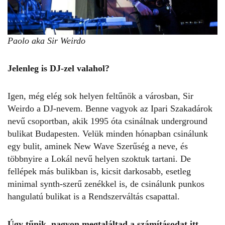
Paolo aka Sir Weirdo
Jelenleg is DJ-zel valahol?
Igen, még elég sok helyen feltűnök a városban, Sir
Weirdo a DJ-nevem. Benne vagyok az Ipari Szakadárok
nevű csoportban, akik 1995 óta csinálnak underground
bulikat Budapesten. Velük minden hónapban csinálunk
egy bulit, aminek New Wave Szerűség a neve, és
többnyire a Lokál nevű helyen szoktuk tartani. De
fellépek más bulikban is, kicsit darkosabb, esetleg
minimal synth-szerű zenékkel is, de csinálunk punkos
hangulatú bulikat is a Rendszerváltás csapattal.
Úgy tűnik, nagyon megtaláltad a számításodat itt.