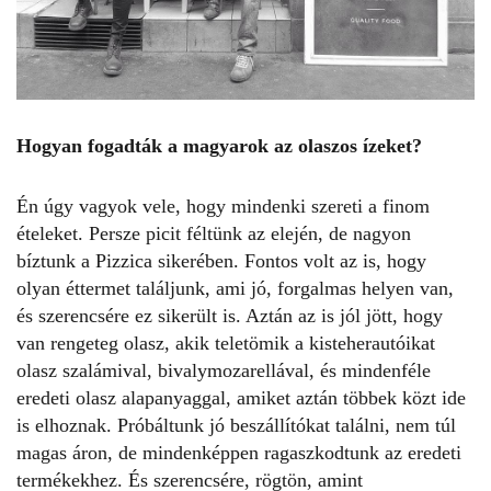
Hogyan fogadták a magyarok az olaszos ízeket?
Én úgy vagyok vele, hogy mindenki szereti a finom
ételeket. Persze picit féltünk az elején, de nagyon
bíztunk a Pizzica sikerében. Fontos volt az is, hogy
olyan éttermet találjunk, ami jó, forgalmas helyen van,
és szerencsére ez sikerült is. Aztán az is jól jött, hogy
van rengeteg olasz, akik teletömik a kisteherautóikat
olasz szalámival, bivalymozarellával, és mindenféle
eredeti olasz alapanyaggal, amiket aztán többek közt ide
is elhoznak. Próbáltunk jó beszállítókat találni, nem túl
magas áron, de mindenképpen ragaszkodtunk az eredeti
termékekhez. És szerencsére, rögtön, amint