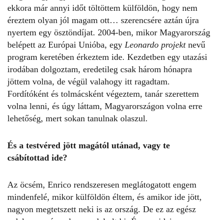
ekkora már annyi időt töltöttem külföldön, hogy nem
éreztem olyan jól magam ott… szerencsére aztán újra
nyertem egy ösztöndíjat. 2004-ben, mikor Magyarország
belépett az Európai Unióba, egy
Leonardo projekt
nevű
program keretében érkeztem ide. Kezdetben egy utazási
irodában dolgoztam, eredetileg csak három hónapra
jöttem volna, de végül valahogy itt ragadtam.
Fordítóként és tolmácsként végeztem, tanár szerettem
volna lenni, és úgy láttam, Magyarországon volna erre
lehetőség, mert sokan tanulnak olaszul.
És a testvéred jött magától utánad, vagy te
csábítottad ide?
Az öcsém, Enrico rendszeresen meglátogatott engem
mindenfelé, mikor külföldön éltem, és amikor ide jött,
nagyon megtetszett neki is az ország. De ez az egész