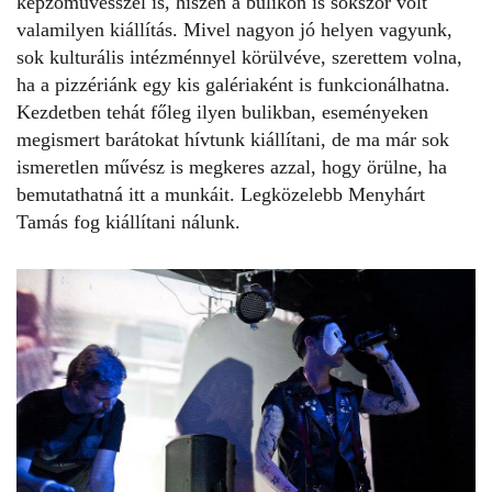
képzőművésszel is, hiszen a bulikon is sokszor volt
valamilyen kiállítás. Mivel nagyon jó helyen vagyunk,
sok kulturális intézménnyel körülvéve, szerettem volna,
ha a pizzériánk egy kis galériaként is funkcionálhatna.
Kezdetben tehát főleg ilyen bulikban, eseményeken
megismert barátokat hívtunk kiállítani, de ma már sok
ismeretlen művész is megkeres azzal, hogy örülne, ha
bemutathatná itt a munkáit. Legközelebb Menyhárt
Tamás fog kiállítani nálunk.