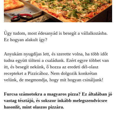
Úgy tudom, most édesanyád is besegít a vállalkozásba.
Ez hogyan alakult így?
Anyukám nyugdíjas lett, és szerette volna, ha több időt
tudna együtt tölteni a családunk. Ezért egyre többet van
itt, és besegít nekünk, ő hozza az eredeti dél-olasz
recepteket a Pizzicához. Nem dolgozik konkrétan
velünk, de megmondja, hogy mit hogyan csináljunk!
Furcsa számotokra a magyaros pizza? Ez általában jó
vastag tésztájú, és sokszor inkább melegszendvicsre
hasonlít, mint olaszos pizzára.