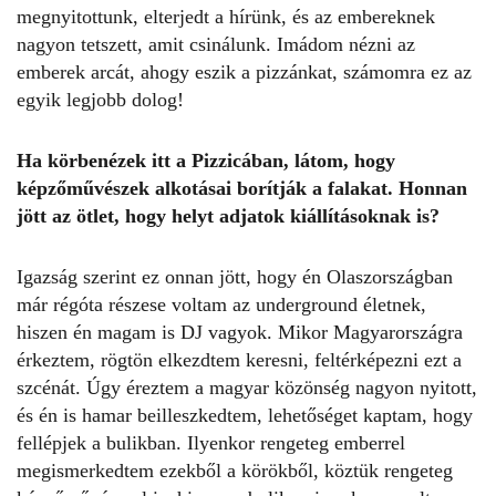
megnyitottunk, elterjedt a hírünk, és az embereknek
nagyon tetszett, amit csinálunk. Imádom nézni az
emberek arcát, ahogy eszik a pizzánkat, számomra ez az
egyik legjobb dolog!
Ha körbenézek itt a Pizzicában, látom, hogy
képzőművészek alkotásai borítják a falakat. Honnan
jött az ötlet, hogy helyt adjatok kiállításoknak is?
Igazság szerint ez onnan jött, hogy én Olaszországban
már régóta részese voltam az underground életnek,
hiszen én magam is DJ vagyok. Mikor Magyarországra
érkeztem, rögtön elkezdtem keresni, feltérképezni ezt a
szcénát. Úgy éreztem a magyar közönség nagyon nyitott,
és én is hamar beilleszkedtem, lehetőséget kaptam, hogy
fellépjek a bulikban. Ilyenkor rengeteg emberrel
megismerkedtem ezekből a körökből, köztük rengeteg