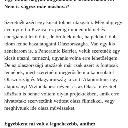
Nem is vágysz már máshová?
Szeretnék azért egy kicsit többet utazgatni. Még alig egy
éve nyitott a Pizzica, ez pedig minden időmet és
energiámat lekötötte, de örülnék neki, ha például több
időm lenne hazalátogatni Olaszországba. Van egy kis
zenekarom is, a Panoramic Barrier, velük szeretnék egy
kicsit utazni, turnézni, ugyanis volna erre lehetőségem.
De az olaszországi utazások már csak azért is fontosak
lennének, mert szeretném megerősíteni a kapcsolatot
Olaszország és Magyarország között. Alapítottunk egy
alapítványt Vivibudapest néven, és az Olasz Intézettel
közösen is benne voltam olyan projektekben, amik erre
hivatottak: szerveztünk vetítést olasz filmekkel, vagy
meghívtunk ide olasz művészeket.
Egyébként mi volt a legnehezebb, amihez