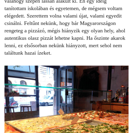
valahogy szépen lassan alakult ki. Én egy ideig
tanítottam iskolában és egyetemen, de mégsem voltam
elégedett. Szerettem volna valami újat, valami egyedit
csinálni. Feltűnt nekünk, hogy bár Magyarországon
rengeteg a pizzázó, mégis hiányzik egy olyan hely, ahol
autentikus olasz pizzát lehetne kapni. Ha őszinte akarok
lenni, ez elsősorban nekünk hiányzott, mert sehol nem
találtunk hazai ízeket.