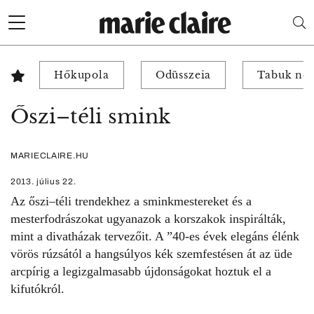
Hőkupola
Odüsszeia
Tabuk nél
Őszi–téli smink
MARIECLAIRE.HU
2013. július 22.
Az őszi–téli trendekhez a sminkmestereket és a
mesterfodrászokat ugyanazok a korszakok inspirálták,
mint a divatházak tervezőit. A ”40-es évek elegáns élénk
vörös rúzsától a hangsúlyos kék szemfestésen át az üde
arcpírig a legizgalmasabb újdonságokat hoztuk el a
kifutókról.