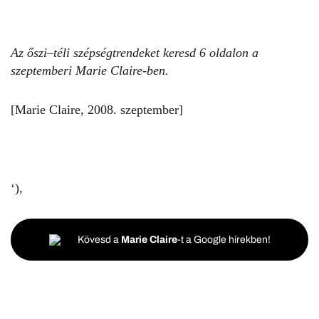
Az őszi–téli szépségtrendeket keresd 6 oldalon a
szeptemberi Marie Claire-ben.
[Marie Claire, 2008. szeptember]
‘),
Kövesd a
Marie Claire
-t a Google hírekben!