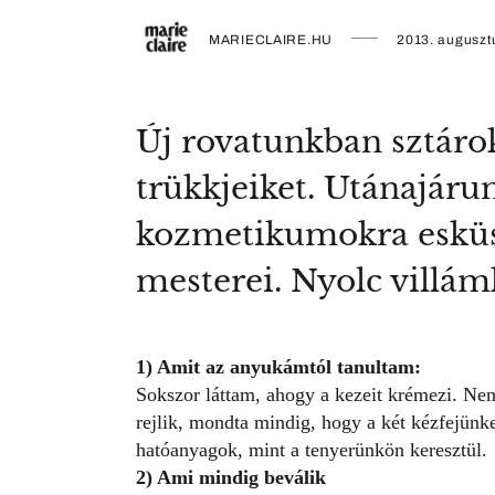
MARIECLAIRE.HU
2013. auguszt
Új rovatunkban sztáro
trükkjeiket. Utánajárun
kozmetikumokra esküszi
mesterei. Nyolc villámk
1) Amit az anyukámtól tanultam:
Sokszor láttam, ahogy a kezeit krémezi. Nem
rejlik, mondta mindig, hogy a két kézfejünk
hatóanyagok, mint a tenyerünkön keresztül.
2) Ami mindig beválik