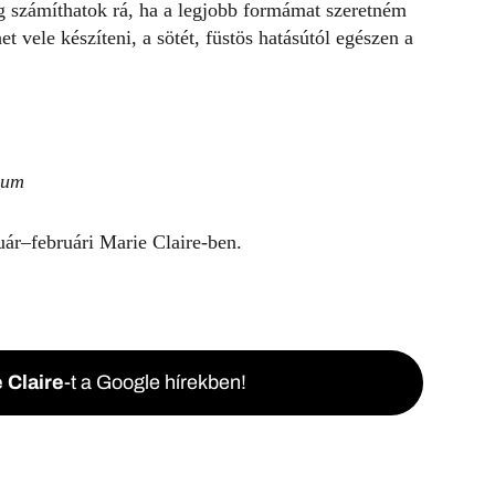
ig számíthatok rá, ha a legjobb formámat szeretném
et vele készíteni, a sötét, füstös hatásútól egészen a
vum
uár–februári Marie Claire-ben.
 Claire
-t a Google hírekben!