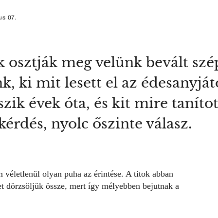
us 07.
k osztják meg velünk bevált szé
k, ki mit lesett el az édesanyját
k évek óta, és kit mire tanítot
érdés, nyolc őszinte válasz.
 véletlenül olyan puha az érintése. A titok abban
et dörzsöljük össze, mert így mélyebben bejutnak a