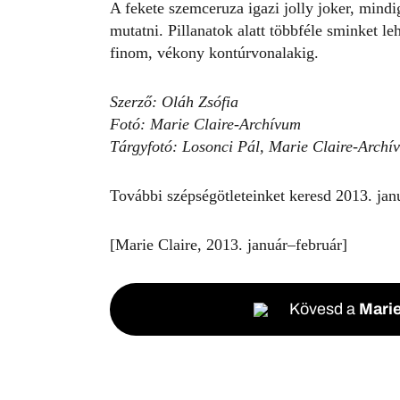
A fekete szemceruza igazi jolly joker, mind
mutatni. Pillanatok alatt többféle sminket leh
finom, vékony kontúrvonalakig.
Szerző: Oláh Zsófia
Fotó: Marie Claire-Archívum
Tárgyfotó: Losonci Pál, Marie Claire-Archí
További szépségötleteinket keresd 2013. jan
[Marie Claire, 2013. január–február]
Kövesd a
Marie