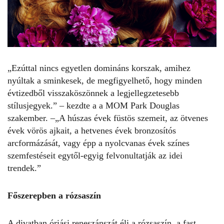
„Ezúttal nincs egyetlen domináns korszak, amihez
nyúltak a sminkesek, de megfigyelhető, hogy minden
évtizedből visszaköszönnek a legjellegzetesebb
stílusjegyek.” – kezdte a a MOM Park Douglas
szakember. –„A húszas évek füstös szemeit, az ötvenes
évek vörös ajkait, a hetvenes évek bronzosítós
arcformázását, vagy épp a nyolcvanas évek színes
szemfestéseit egytől-egyig felvonultatják az idei
trendek.”
Főszerepben a rózsaszín
A divatban óriási reneszánszát éli a rózsaszín, a fast