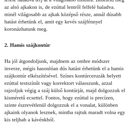
az alsó ajkakon is, de ezúttal lentről felfelé haladva.
minél világosabb az ajkak középső része, annál dúsabb
hatást érhetünk el, amit egy kevés szájfénnyel
koronázhatunk meg.
2. Hamis szájkontúr
Ha jól átgondoljunk, majdnem az ombre módszer
inverze, mégis hasonlóan dús hatást érhetünk el a hamis
szájkontúr elkészítésével. Színes kontúrceruzák helyett
ezúttal testszínűt vagy korrektort válasszunk, azzal
rajzoljuk végig a száj külső kontúrját, majd dolgozzuk el
kisméretű ecsettel. Fontos, hogy ezúttal is precízen,
szinte észrevétlenül dolgozzuk el a vonalat, különben
ajkaink olyanok lesznek, mintha rajtuk maradt volna egy
kis teljhab a kávénkból.