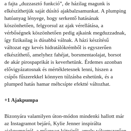
a fajta „duzzasztó funkció”, de házilag magunk is
elkészíthetjük saját dúsító ajakbalzsamunkat. A plumping
hatóanyag lényege, hogy serkentő hatásának
köszönhetően, felgyorsul az ajak vérellátása, a
vérbőségnek köszönhetően pedig ajkaink megduzzadnak,
így fizikailag is dúsabbá válnak. A házi készítésű
változat egy kevés hidratálókrémből is egyszerűen
elkészíthető, amelyhez fahéjat, borsmentaolajat, borsot
de akár pirospaprikát is keverhetünk. Érdemes azonban
elővigyázatosnak és mértékletesnek lenni, hiszen a
csípős fűszerekkel könnyen túlzásba eshetünk, és a
plumped hatás hamar méhcsípte efektté változhat.
+1 Ajakpumpa
Bizonyára valamilyen úton-módon mindenki hallott már
az Instagramot bejáró, Kylie Jenner inspirálta
ajakpumpáról, a műanyag kütyüről, amely vákumszerűen