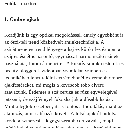
Fotók: Imaxtree
1. Ombre ajkak
Kezdjünk is egy optikai megoldással, amely egyébként is
az őszi-téli trend közkedvelt sminktechnikája. A
színátmenetes trend lényege a haj és körömfestés után a
szájfestésnél is hasonló; egymással harmonizáló színek
használata, finom átmenettel. A kreatív sminkmesterek és
beauty bloggerek videóiban számtalan színben és
technikában lehet találni extrémebbnél extrémebb ombre
ajakfestéseket, mi mégis a kevesebb több elvére
szavazunk. Érdemes a szájceruza és rúzs egyvelegével
játszani, de szájfénnyel fokozhatjuk a dúsabb hatást.
Mint a legtöbb esetben, itt is fontos a hidratálás, majd az
alapozás, amit satírozás követ. A felső ajaktól indulva
kezdd a színezést – legegyszerűbb ceruzával -, majd
lefelé haladva térj át a világosabb tónusra. Ismételd meg