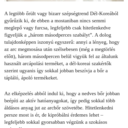
A legtöbb őrült vagy bizarr szépségtrend Dél-Koreából
gyűrűzik ki, de ebben a mostaniban nincs semmi
meglepő vagy furcsa, legfeljebb csak hitetlenkedve
figyeljük a „három másodperces szabályt”. A dolog
tulajdonképpen iszonyú egyszerű: annyi a lényeg, hogy
az arc megmosása után szélsebesen (még a megtörlés
előtt), három másodpercen belül vigyük fel az általunk
használt arcápolási terméket, a dél-koreai szakértők
szerint ugyanis így sokkal jobban beszívja a bőr a
tápláló, ápoló termékeket.
Az elképzelés abból indul ki, hogy a nedves bőr jobban
beépíti az aktív hatóanyagokat, így pedig sokkal több
áldásos anyag jut az arcbőr szövetébe. Hitetlenkedni
persze most is ér, de kipróbálni érdemes lehet –
legfeljebb sokkal gyorsabban végzünk a szokásos