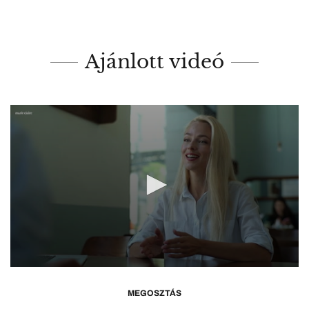
Ajánlott videó
0
seconds
of
MEGOSZTÁS
1