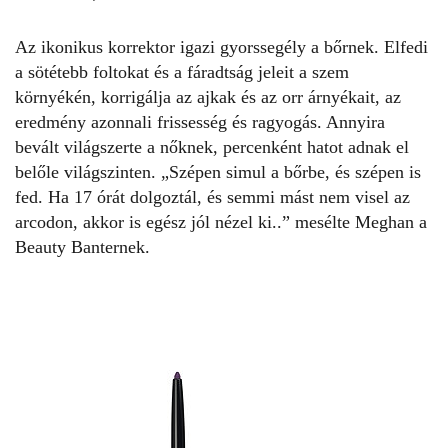
Az ikonikus korrektor igazi gyorssegély a bőrnek. Elfedi
a sötétebb foltokat és a fáradtság jeleit a szem
környékén, korrigálja az ajkak és az orr árnyékait, az
eredmény azonnali frissesség és ragyogás. Annyira
bevált világszerte a nőknek, percenként hatot adnak el
belőle világszinten. „Szépen simul a bőrbe, és szépen is
fed. Ha 17 órát dolgoztál, és semmi mást nem visel az
arcodon, akkor is egész jól nézel ki..” mesélte Meghan a
Beauty Banternek.