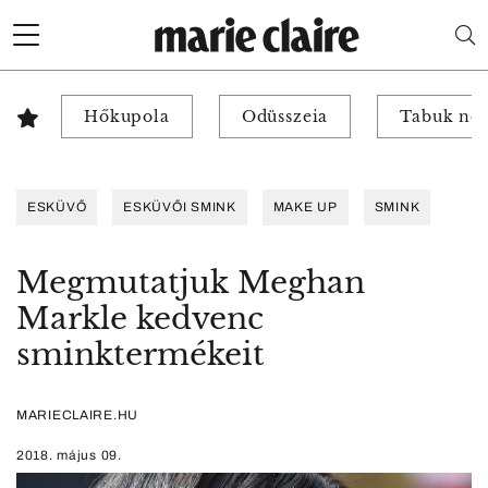
Hőkupola
Odüsszeia
Tabuk nél
ESKÜVŐ
ESKÜVŐI SMINK
MAKE UP
SMINK
Megmutatjuk Meghan
Markle kedvenc
sminktermékeit
MARIECLAIRE.HU
2018. május 09.