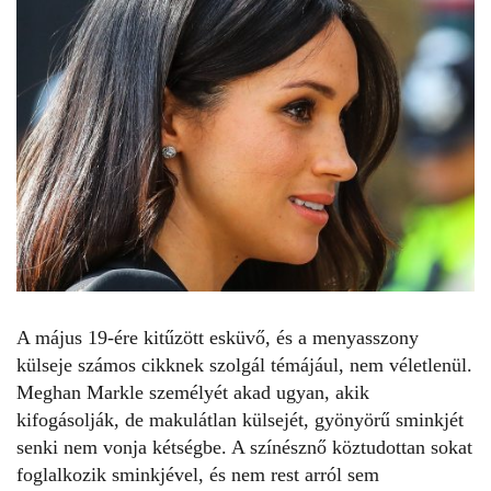
A május 19-ére kitűzött esküvő, és a menyasszony
külseje számos cikknek szolgál témájául, nem véletlenül.
Meghan Markle személyét akad ugyan, akik
kifogásolják, de makulátlan külsejét, gyönyörű sminkjét
senki nem vonja kétségbe. A színésznő köztudottan sokat
foglalkozik sminkjével, és nem rest arról sem