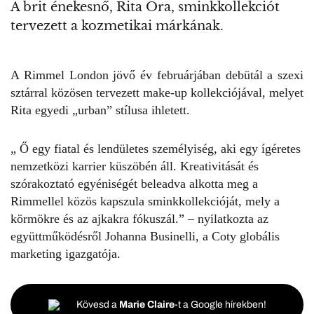
A brit énekesnő, Rita Ora, sminkkollekciót
tervezett a kozmetikai márkának.
A Rimmel London jövő év februárjában debütál a szexi
sztárral közösen tervezett make-up kollekciójával, melyet
Rita egyedi „urban” stílusa ihletett.
„ Ő egy fiatal és lendületes személyiség, aki egy ígéretes
nemzetközi karrier küszöbén áll. Kreativitását és
szórakoztató egyéniségét beleadva alkotta meg a
Rimmellel közös kapszula sminkkollekcióját, mely a
körmökre és az ajkakra fókuszál.” – nyilatkozta az
együttműködésről Johanna Businelli, a Coty globális
marketing igazgatója.
Kövesd a
Marie Claire
-t a Google hírekben!