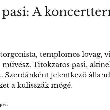
s pasi: A koncertt
orgonista, templomos lovag, vi
művész. Titokzatos pasi, akine
. Szerdánként jelentkező álla
et a kulisszák mögé.
épre!