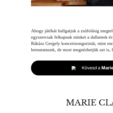
Ahogy játékát hallgatjuk a zsúfolásig megte
egyszercsak felkapnak minket a dallamok és 
Rákász Gergely koncertzongoristát, mint me
bemutatnunk, de most megnézhetjük azt is, h
Kövesd a
Marie
MARIE CL