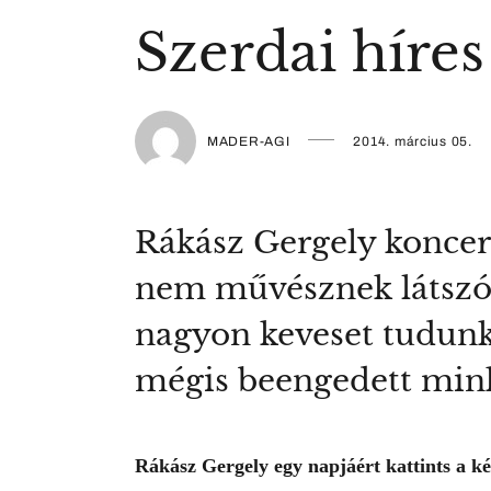
Szerdai híre
MADER-AGI
2014. március 05.
Rákász Gergely koncert
nem művésznek látszó 
nagyon keveset tudunk
mégis beengedett mink
Rákász Gergely egy napjáért kattints a k