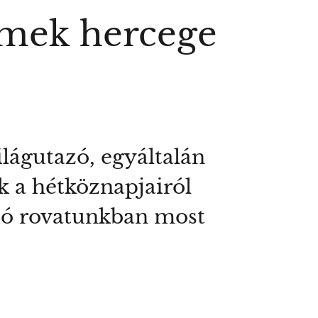
ermek hercege
lágutazó, egyáltalán
k a hétköznapjairól
ndó rovatunkban most