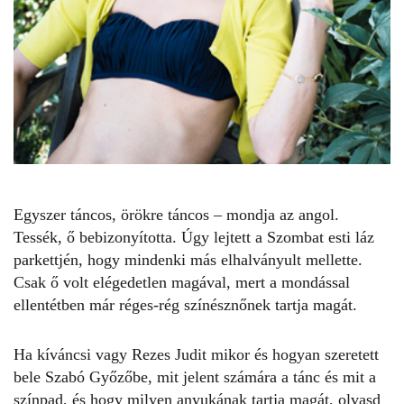
Egyszer táncos, örökre táncos – mondja az angol.
Tessék, ő bebizonyította. Úgy lejtett a Szombat esti láz
parkettjén, hogy mindenki más elhalványult mellette.
Csak ő volt elégedetlen magával, mert a mondással
ellentétben már réges-rég színésznőnek tartja magát.
Ha kíváncsi vagy Rezes Judit mikor és hogyan szeretett
bele Szabó Győzőbe, mit jelent számára a tánc és mit a
színpad, és hogy milyen anyukának tartja magát, olvasd