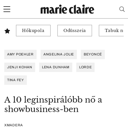
Hőkupola
Odüsszeia
Tabuk nél
AMY POEHLER
ANGELINA JOLIE
BEYONCÉ
JENJI KOHAN
LENA DUNHAM
LORDE
TINA FEY
A 10 leginspirálóbb nő a
showbusiness-ben
XMADERA