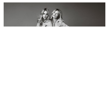
Cara megunta a pózolást
A brit szupermodell, Cara Delevingne ezúttal nem vágott jópofát
ahhoz, hogy a reptéren fotósok garmada várja...