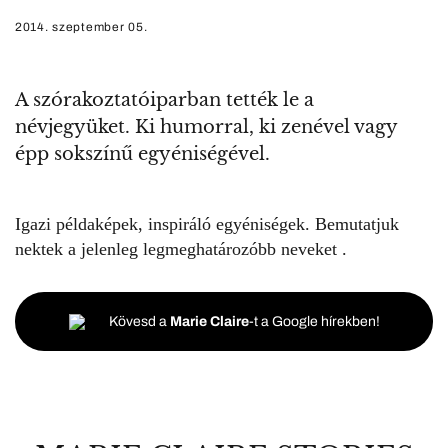
2014. szeptember 05.
A szórakoztatóiparban tették le a
névjegyüket. Ki humorral, ki zenével vagy
épp sokszínű egyéniségével.
Igazi példaképek, inspiráló egyéniségek. Bemutatjuk
nektek a jelenleg legmeghatározóbb neveket .
Kövesd a
Marie Claire
-t a Google hírekben!