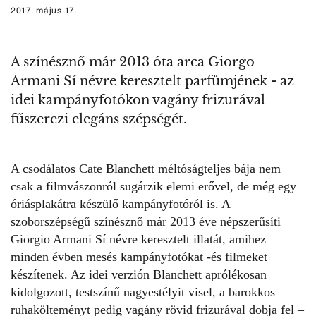
2017. május 17.
A színésznő már 2013 óta arca Giorgo
Armani Sí névre keresztelt parfümjének - az
idei kampányfotókon vagány frizurával
fűszerezi elegáns szépségét.
A csodálatos Cate Blanchett méltóságteljes bája nem
csak a filmvászonról sugárzik elemi erővel, de még egy
óriásplakátra készülő kampányfotóról is. A
szoborszépségű színésznő már 2013 éve népszerűsíti
Giorgio Armani Sí névre keresztelt illatát, amihez
minden évben mesés kampányfotókat -és filmeket
készítenek. Az idei verzión Blanchett aprólékosan
kidolgozott, testszínű nagyestélyit visel, a barokkos
ruhakölteményt pedig vagány rövid frizurával dobja fel –