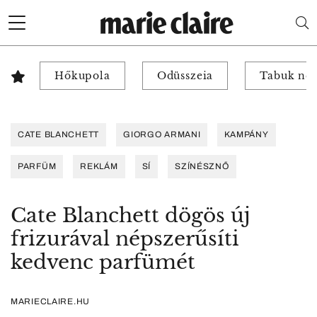
Hőkupola
Odüsszeia
Tabuk nél
CATE BLANCHETT
GIORGO ARMANI
KAMPÁNY
PARFÜM
REKLÁM
SÍ
SZÍNÉSZNŐ
Cate Blanchett dögös új
frizurával népszerűsíti
kedvenc parfümét
MARIECLAIRE.HU