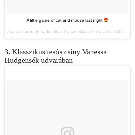
A little game of cat and mouse last night
A post shared by Karlie Kloss (@karliekloss) on
Oct 27, 2017 at 11:51am PDT
3. Klasszikus tesós csíny Vanessa
Hudgensék udvarában