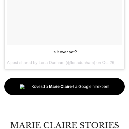
Is it over yet?
A post shared by Lena Dunham (@lenadunham) on
Oct 26, 2017 at 1:41pm PDT
Kövesd a
Marie Claire
-t a Google hírekben!
MARIE CLAIRE STORIES