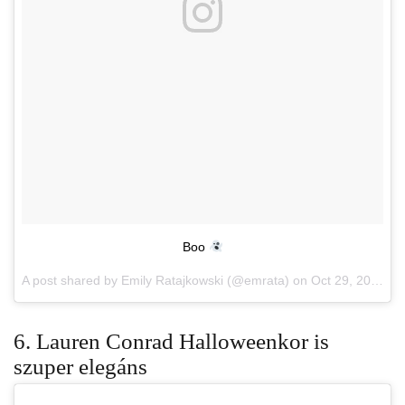
Boo
A post shared by Emily Ratajkowski (@emrata) on
Oct 29, 2017 at 10:02am PDT
6. Lauren Conrad Halloweenkor is
szuper elegáns