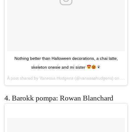
Nothing better than Halloween decorations, a chai latte,
skeleton onesie and mi sister
A post shared by Vanessa Hudgens (@vanessahudgens) on
Oct 2
4. Barokk pompa: Rowan Blanchard