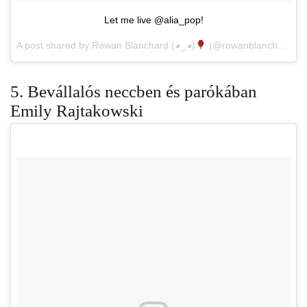
Let me live @alia_pop!
A post shared by Rowan Blanchard (◕‿◕)
(@rowanblanchard) on
5. Bevállalós neccben és parókában
Emily Rajtakowski