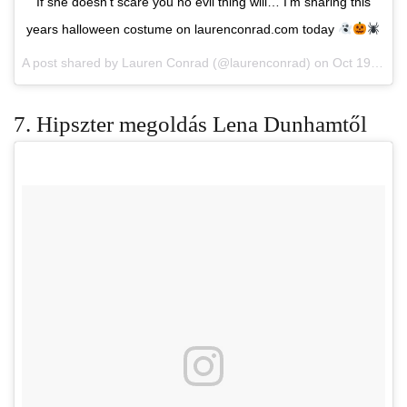
If she doesn't scare you no evil thing will… I’m sharing this
years halloween costume on laurenconrad.com today
A post shared by Lauren Conrad (@laurenconrad) on
Oct 19, 2017 at 6:45am PDT
7. Hipszter megoldás Lena Dunhamtől