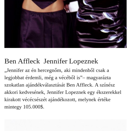
Ben Affleck Jennifer Lopeznek
„Jennifer az én hercegnőm, aki mindenből csak a
legjobbat érdemli, még a vécéből is”– magyarázta
szokatlan ajándékválasztását Ben Affleck. A színész
akkori kedvesének, Jennifer Lopeznek egy ékszerekkel
kirakott vécécsészét ajándékozott, melynek értéke
mintegy 105.000$.