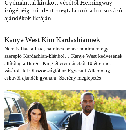
Gyémánttal kirakott vécétől Hemingway
írógépéig mindent megtalálunk a borsos árú
ajándékok listáján.
Kanye West Kim Kardashiannek
Nem is lista a lista, ha nincs benne minimum egy
szereplő Kardashian-klánból… Kanye West kedvesének
állítólag a Burger King étteremláncból 10 éttermet
vásárolt fel Olaszországtól az Egyesült Államokig
esküvői ajándék gyanánt. Szerény meglepetés!