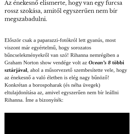
Az énekesnő elismerte, hogy van egy furcsa
rossz szokása, amitől egyszerűen nem bír
megszabadulni.
Először csak a paparazzi-fotókról lett gyanús, most
viszont már egyértelmű, hogy sorozatos
bűncselekményekről van szó! Rihanna nemrégiben a
Graham Norton show vendége volt az
Ocean’s 8
többi
sztárjával
, ahol a műsorvezető szembesítette vele, hogy
az énekesnő a való életben is elég nagy bűnöző!
Konkrétan a borospoharak (és néha üvegek)
eltulajdonítása az, amivel egyszerűen nem bír leállni
Rihanna. Íme a bizonyíték: