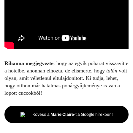
Rihanna megjegyezte
, hogy az egyik poharat visszavitte
a hotelbe, ahonnan elhozta, de elismerte, hogy
talán
volt
olyan, amit véletlenül eltulajdonított. Ki tudja, lehet,
hogy otthon már hatalmas pohárgyűjteménye is van a
lopott cuccokból!
Kövesd a
Marie Claire
-t a Google hírekben!