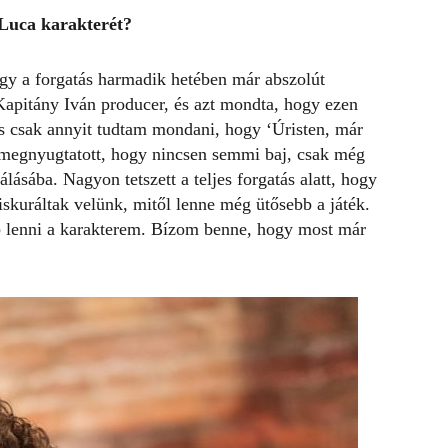
 Luca karakter
ét?
gy a forgatás harmadik hetében már abszolút
Kapitány Iván producer, és azt mondta, hogy ezen
 és csak annyit tudtam mondani, hogy ‘Úristen, már
án megnyugtatott, hogy nincsen semmi baj, csak még
lásába. Nagyon tetszett a teljes forgatás alatt, hogy
skuráltak velünk, mitől lenne még ütősebb a játék.
bb lenni a karakterem. Bízom benne, hogy most már