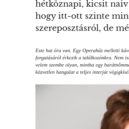
hétköznapi, kicsit nai
hogy itt-ott szinte m
szereposztásról, de mé
Este hat óra van. Egy Operaház melletti káv
forgatásáról érkezik a találkozónkra. Nem 
velem szembe olyan, mintha egy barátnőmmel
közvetlen hangulat a teljes interjút végigkísé