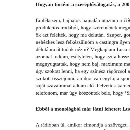
Hogyan t
ört
ént a szereplőválogatás, a 200
Emlékszem, hajnalok hajnalán utaztam a
Tó
produkciós irodából, hogy szeretnének megn
ők azt felelték, hogy ma délután. Szuper, g
nehézkes lesz felkészülnöm a castingra ily
délutánra át tudok nézni? Megkaptam Luca n
azonnal tudtam, esélytelen, hogy ezt a hossz
megnyugtattak, hogy nem baj, maximum maj
úgy szokott lenni, ha egy színész rágörcsöl 
szokott összejönni, amikor van egyfajta spo
saját szavaimmal adtam elő. Felvettek kamer
telefonom, már úgy köszöntek bele, hogy ‘S
Ebből a monol
ógb
ól má
r látni lehetett L
A rádióban ül, amikor elmondja a szöveget. 