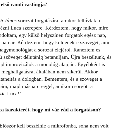
 első
randi castingja?
th János
sorozat forgatására, amikor felhívtak a
ézni Luca szerepére. Kérdeztem, hogy mikor, mire
ondoltam, egy külső helyszínen forgatok egész nap,
en hamar. Kérdeztem, hogy küldenek-e szöveget, amit
agymonológját a sorozat elejéről. Ránéztem és
ú szöveget délutánig betanuljam. Újra beszéltünk, és
d improvizálok a monológ alapján. Egyébként is
a meghallgatásra, általában nem sikerül. Akkor
ntaneitás a dologban. Bementem, és a szöveget a
ára, majd másnap reggel, amikor csörgött a
zia Luca!’
uca karakter
ét, hogy mi vár rád a forgatáson?
Először kell beszélnie a mikrofonba, soha nem volt