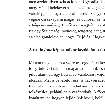
még azelőtt ilyen szituációban. Úgy adja elő 
meg. Végül belekeveredik a saját hazugságáb
voltaképpen a saját életéről mesél, az anyjár
végére összekaparja magát, és dühösen azt mo
a húga esküvőjéig. Ebből a szövegből inkább 
Ez egy őszinteségi monológ rengeteg hangula
az első gondolata az, hogy ‘Te jó ég! Hogya
A castinghoz k
épest mikor kezdőd
ött a fo
Miután megkaptam a szerepet, egy héttel kés
forgattuk. Ott találtam magamat a smink-és r
pilot után volt egy hosszabb várakozás, vaj
időszak. Már a bevezető részt is nagyon szer
lesz folytatás, elolvastam a hatvan rész össz
felkészülés, például az olvasópróbák. A főre
karaktereket, hogyan fejlődjünk kívül, belül