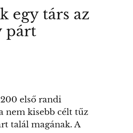
k egy társ az
y párt
200 első randi
a nem kisebb célt tűz
rt talál magának. A