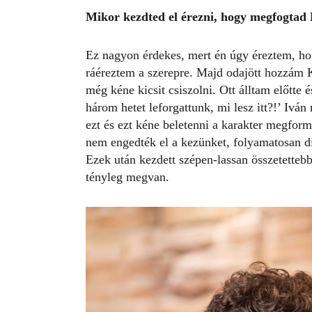
Mikor kezdted el
érezni, hogy megfogtad
Ez nagyon érdekes, mert én úgy éreztem, ho
ráéreztem a szerepre. Majd odajött hozzám 
még kéne kicsit csiszolni. Ott álltam előtte
három hetet leforgattunk, mi lesz itt?!’ Iv
ezt és ezt kéne beletenni a karakter megformá
nem engedték el a kezünket, folyamatosan di
Ezek után kezdett szépen-lassan összetette
tényleg megvan.