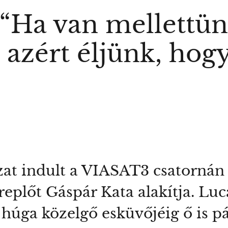
“Ha van mellettün
 azért éljünk, hog
zat indult a VIASAT3 csatornán 
replőt Gáspár Kata alakítja. Luc
húga közelgő esküvőjéig ő is pá