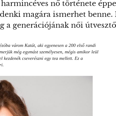
v harmincéves nő története éppen
indenki magára ismerhet benne.
g a generációjának női útvesztői
ézóba várom Katát, aki egyenesen a 200 első randi
ismerjük még egymást személyesen, mégis amikor leül
 kezdenék cseverészni egy tea mellett. Ez a
ri.