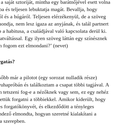
a saját sztoriját, mintha egy barátnőjével esett volna
a és teljesen lebuktatja magát. Bevallja, hogy
ól és a húgáról. Teljesen elérzékenyül, de a szöveg
ndja, nem lesz igaza az anyjának, és talál partnert
a habitusa, a családjával való kapcsolata derül ki.
tváltással. Egy ilyen szöveg láttán egy színésznek
n fogom ezt elmondani?’ (nevet)
rgatás?
őbb már a pilotot (egy sorozat nulladik része)
uhapróbán és találkoztam a csapat többi tagjával. A
on tetszeni fog-e a nézőknek vagy sem, ez egy nehéz
ettük forgatni a többiekkel. Amikor kiderült, hogy
es forgatókönyvét, és elkezdődött a tényleges
ndező elmondta, hogyan szeretné kialakítani a
 a szerepben.